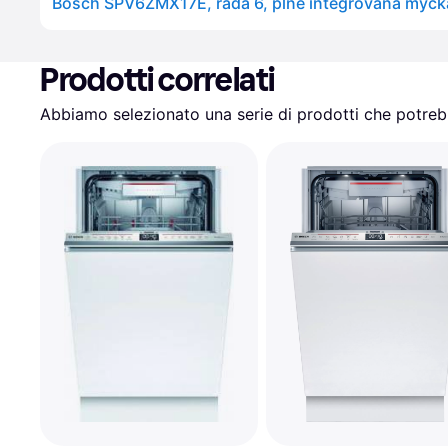
Bosch SPV6ZMX17E, řada 6, plně integrovaná myčk
Prodotti correlati
Abbiamo selezionato una serie di prodotti che potrebb