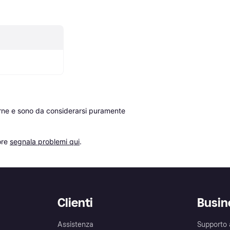
erne e sono da considerarsi puramente 
re 
segnala problemi qui
.
Clienti
Busin
Assistenza
Supporto 