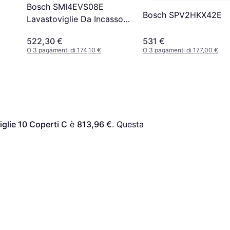
Bosch SMI4EVS08E
Bosch SPV2HKX42E
Lavastoviglie Da Incasso
14 Coperti
522,30 €
531 €
O 3 pagamenti di 174,10 €
O 3 pagamenti di 177,00 €
lie 10 Coperti C
 è 
813,96 €
. Questa 