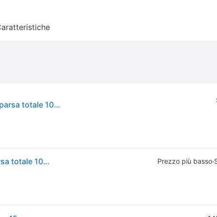
aratteristiche
Bosch Serie 6 SPV6ZMX17E lavastoviglie A scomparsa totale 10 coperti C
Bosch Serie 6 SPV6ZMX17E lavastoviglie A scomparsa totale 10 coperti C
·
Prezzo più basso