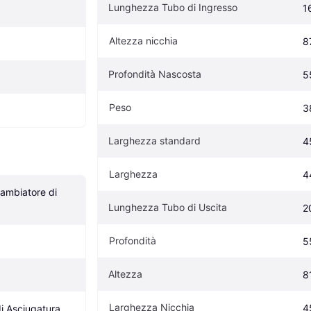
Lunghezza Tubo di Ingresso
1
Altezza nicchia
8
Profondità Nascosta
5
Peso
3
Larghezza standard
4
Larghezza
4
ambiatore di 
Lunghezza Tubo di Uscita
2
Profondità
5
Altezza
8
Larghezza Nicchia
4
i Asciugatura, 