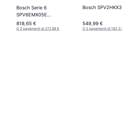
Bosch SPV2HKX39E
Bosch Serie 6
SPV6EMX05E
Lavastoviglie 10 Place
818,65 €
549,99 €
Settings
O 3 pagamenti di 272,88 €
O 3 pagamenti di 183,33 €