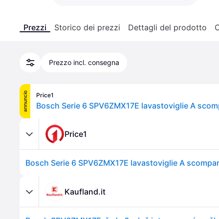
Prezzi
Storico dei prezzi
Dettagli del prodotto
C
Prezzo incl. consegna
annuncio
Price1
Price1
Kaufland.it