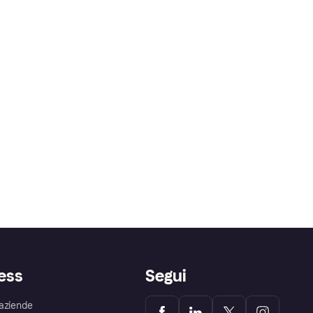
ess
Segui
aziende