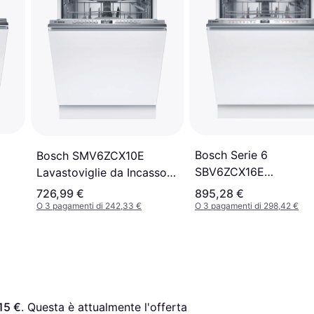
Bosch Serie 6
Bosch SMV6ZCX10E
SBV6ZCX16E
Lavastoviglie da Incasso
Lavastoviglie A
60 cm
726,99 €
895,28 €
Scomparsa Totale 14
O 3 pagamenti di 242,33 €
O 3 pagamenti di 298,42 €
Coperti
15 €
. Questa è attualmente l'offerta 