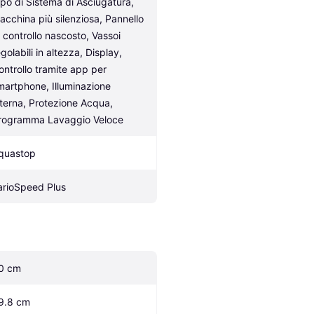
ipo di Sistema di Asciugatura, 
acchina più silenziosa, Pannello 
i controllo nascosto, Vassoi 
golabili in altezza, Display, 
ontrollo tramite app per 
martphone, Illuminazione 
nterna, Protezione Acqua, 
rogramma Lavaggio Veloce
quastop
arioSpeed Plus
0 cm
9.8 cm