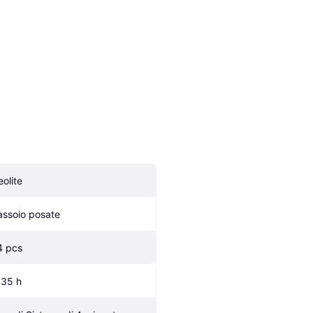
eolite
assoio posate
4 pcs
.35 h