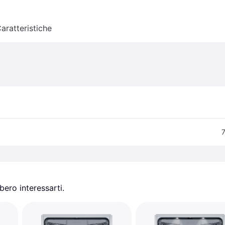
aratteristiche
7
ero interessarti.