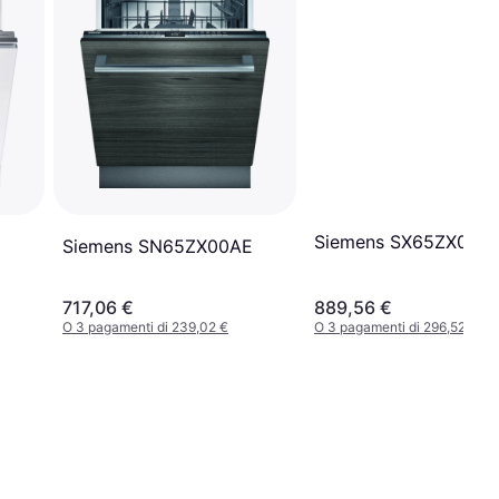
Siemens SX65ZX07C
Siemens SN65ZX00AE
717,06 €
889,56 €
O 3 pagamenti di 239,02 €
O 3 pagamenti di 296,52 €