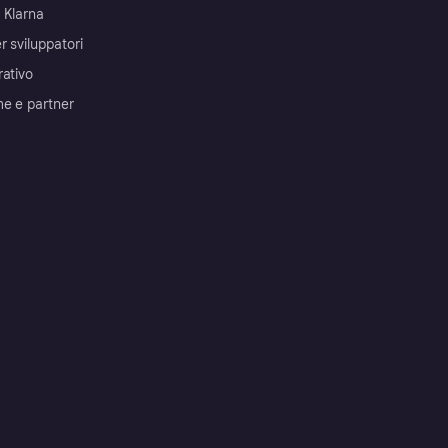
 Klarna
r sviluppatori
rativo
me e partner