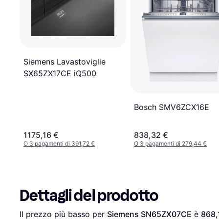
Siemens Lavastoviglie
SX65ZX17CE iQ500
Bosch SMV6ZCX16E
1175,16 €
838,32 €
O 3 pagamenti di 391,72 €
O 3 pagamenti di 279,44 €
Dettagli del prodotto
Il prezzo più basso per 
Siemens SN65ZX07CE
 è 
868,