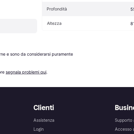
Profondità
5
Altezza
8
erne e sono da considerarsi puramente 
re 
segnala problemi qui
.
Clienti
Busin
Assistenza
Supporto 
Login
Accesso 