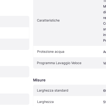
T
M
d
re
Caratteristiche
C
s
i
P
Protezione acqua
A
Programma Lavaggio Veloce
V
Misure
Larghezza standard
6
Larghezza
5