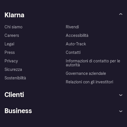
Klarna
Chi siamo
Rivendi
Careers
Accessibilità
Legal
Auto-Track
Press
Contatti
Privacy
Informazioni di contatto per le
autorità
Sicurezza
Governance aziendale
Sostenibilità
Relazioni con gli investitori
Clienti
Assistenza
Arbitro bancario
Business
Login
Promessa di protezione contro
le frodi
Supporto aziende
Portale per sviluppatori
La Klarna app