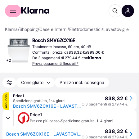
Per il tuo shopping
Per le aziende
Klarna
/
Shopping
/
Case e Interni
/
Elettrodomestici
/
Lavastoviglie
Bosch SMV6ZCX16E
Totalmente incasso, 60 cm, 40 dB
Confronta i prezzi da
838,32 €
a
999,00 €
Da 3 pagamenti di 279,44 € con
+
2
Prova pagamenti flessibili*
Consigliato
Prezzo incl. consegna
Price1
annuncio
838,32 €
Spedizione gratuita
,
1-4 giorni
O 3 pagamenti di 279,44 €
Bosch SMV6ZCX16E - LAVASTOVIGLIE SERIE 6, A TOTALE INTEGRAZIONE, CASSETTI, TIMELIGHT, WIFI, 60 CM
Price1
·
Prezzo più basso
Spedizione gratuita
,
1-4 giorni
838,32 €
Bosch SMV6ZCX16E - LAVASTOVIGLIE SERIE 6, A TOTALE INTEGRAZIONE, CASSETTI, TIMELIGHT, WIFI, 60 CM
O 3 pagamenti di 279,44 €