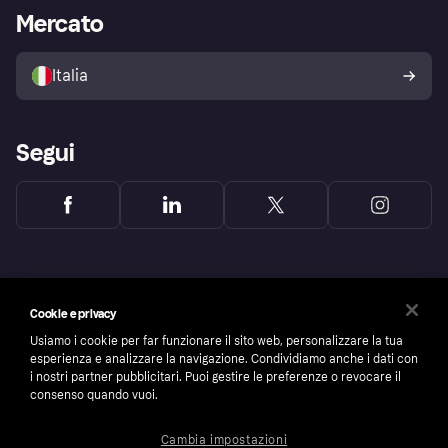
Impostazioni sulla privacy
Accesso aziende
Stato operativo
Mercato
Esplora i negozi
Il tuo diritto di recesso
Vendi con Klarna
Piattaforme e partner
Politica di protezione
dell'acquirente Klarna
Italia
Segui
Cookie e privacy
Usiamo i cookie per far funzionare il sito web, personalizzare la tua
esperienza e analizzare la navigazione. Condividiamo anche i dati con
i nostri partner pubblicitari. Puoi gestire le preferenze o revocare il
consenso quando vuoi.
Cambia impostazioni