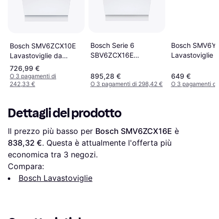
Bosch SMV6Y
Bosch Serie 6
Bosch SMV6ZCX10E
Lavastoviglie 
SBV6ZCX16E
Lavastoviglie da
Incasso A Sco
Lavastoviglie A
Incasso 60 cm
726,99 €
Totale 60 cm
Scomparsa Totale 14
895,28 €
649 €
O 3 pagamenti di
242,33 €
O 3 pagamenti di 298,42 €
O 3 pagamenti di
Coperti
Dettagli del prodotto
Il prezzo più basso per 
Bosch SMV6ZCX16E
 è 
838,32 €
. Questa è attualmente l'offerta più 
economica tra 
3
 negozi.
Compara:
Bosch Lavastoviglie