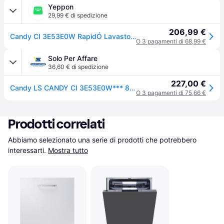
Yeppon
29,99 € di spedizione
206,99 €
Candy CI 3E53E0W RapidÓ Lavastoviglie Incasso a Scomparsa Totale 13 coperti Classe E 53 dB 5 programmi (82x60x56 cm) colore Bianco
O 3 pagamenti di 68,99 €
Solo Per Affare
36,60 € di spedizione
227,00 €
Candy LS CANDY CI 3E53E0W*** 8059019054858
O 3 pagamenti di 75,66 €
Prodotti correlati
Abbiamo selezionato una serie di prodotti che potrebbero 
interessarti.
Mostra tutto