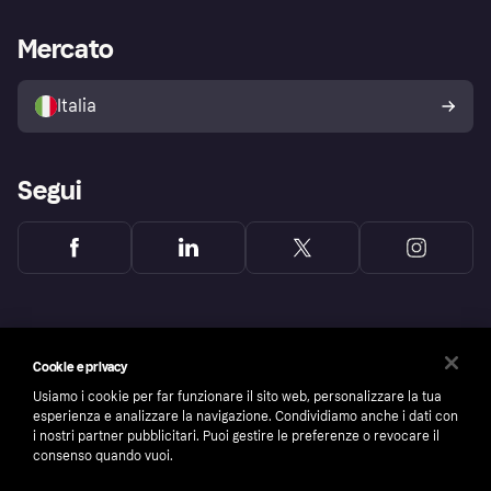
Supporto aziende
Portale per sviluppatori
La Klarna app
Impostazioni sulla privacy
Accesso aziende
Stato operativo
Mercato
Esplora i negozi
Il tuo diritto di recesso
Vendi con Klarna
Piattaforme e partner
Politica di protezione
dell'acquirente Klarna
Italia
Segui
Cookie e privacy
Usiamo i cookie per far funzionare il sito web, personalizzare la tua
esperienza e analizzare la navigazione. Condividiamo anche i dati con
i nostri partner pubblicitari. Puoi gestire le preferenze o revocare il
consenso quando vuoi.