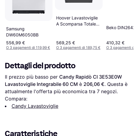
Hoover Lavastoviglie
A Scomparsa Totale
Beko DIN2642
Samsung
14 Coperti HFS
DW60M6050BB
3T443X/E
556,99 €
569,25 €
410,32 €
O 3 pagamenti di 119,99 €
O 3 pagamenti di 189,75 €
O 3 pagamenti di
Dettagli del prodotto
Il prezzo più basso per 
Candy Rapidò CI 3E53E0W 
Lavastoviglie Integrabile 60 CM
 è 
206,06 €
. Questa è 
attualmente l'offerta più economica tra 
7
 negozi.
Compara:
Candy Lavastoviglie
Caratteristiche