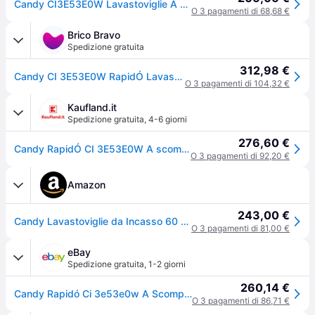
Candy CI3E53E0W Lavastoviglie A scomparsa totale 13 coperti Classe E
O 3 pagamenti di 68,68 €
Brico Bravo
Spedizione gratuita
312,98 €
Candy CI 3E53E0W RapidÓ Lavastoviglie Incasso a Scomparsa Totale 13 coperti Classe E 53 dB 5 programmi (82x60x56 cm) colore Bianco
O 3 pagamenti di 104,32 €
Kaufland.it
Spedizione gratuita
,
4-6 giorni
276,60 €
Candy RapidÓ CI 3E53E0W A scomparsa totale 13 coperti
O 3 pagamenti di 92,20 €
Amazon
243,00 €
Candy Lavastoviglie da Incasso 60 cm, 13 Coperti, 5 Programmi, Mezzo Carico, Partenza Ritardata 3-6-9h, Ciclo Rapido 49 Minuti, Classe Energetica E, 53 dBCI 3E53E0W
O 3 pagamenti di 81,00 €
eBay
Spedizione gratuita
,
1-2 giorni
260,14 €
Candy Rapidó Ci 3e53e0w A Scomparsa Totale 13 Coperti E
O 3 pagamenti di 86,71 €