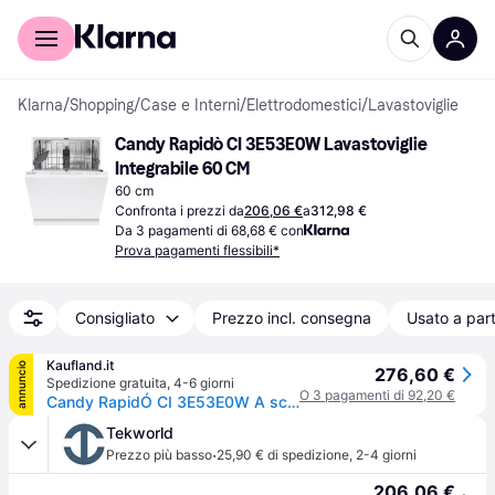
Per il tuo shopping
Per le aziende
Klarna
/
Shopping
/
Case e Interni
/
Elettrodomestici
/
Lavastoviglie
Candy Rapidò CI 3E53E0W Lavastoviglie 
Integrabile 60 CM
60 cm
Confronta i prezzi da
206,06 €
a
312,98 €
Da 3 pagamenti di 68,68 € con
Prova pagamenti flessibili*
Consigliato
Prezzo incl. consegna
Usato a part
Kaufland.it
annuncio
276,60 €
Spedizione gratuita
,
4-6 giorni
O 3 pagamenti di 92,20 €
Candy RapidÓ CI 3E53E0W A scomparsa totale 13 coperti
Tekworld
·
Prezzo più basso
25,90 € di spedizione
,
2-4 giorni
206,06 €