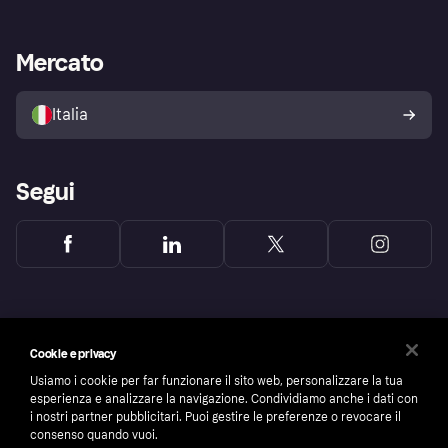
le frodi
Supporto aziende
Portale per sviluppatori
La Klarna app
Impostazioni sulla privacy
Accesso aziende
Stato operativo
Mercato
Esplora i negozi
Il tuo diritto di recesso
Vendi con Klarna
Piattaforme e partner
Politica di protezione
dell'acquirente Klarna
Italia
Segui
Cookie e privacy
Usiamo i cookie per far funzionare il sito web, personalizzare la tua
esperienza e analizzare la navigazione. Condividiamo anche i dati con
i nostri partner pubblicitari. Puoi gestire le preferenze o revocare il
consenso quando vuoi.