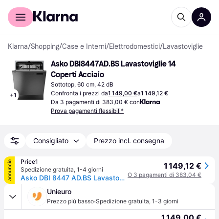
Per il tuo shopping
Per le aziende
Klarna
/
Shopping
/
Case e Interni
/
Elettrodomestici
/
Lavastoviglie
Asko DBI8447AD.BS Lavastoviglie 14 
Coperti Acciaio
Sottotop, 60 cm, 42 dB
Confronta i prezzi da
1 149,00 €
a
1 149,12 €
+
1
Da 3 pagamenti di 383,00 € con
Prova pagamenti flessibili*
Consigliato
Prezzo incl. consegna
Price1
annuncio
1 149,12 €
Spedizione gratuita
,
1-4 giorni
O 3 pagamenti di 383,04 €
Asko DBI 8447 AD.BS Lavastoviglie Classe A 14 coperti-Acciaio (DBI8447AD.S)
Unieuro
·
Prezzo più basso
Spedizione gratuita
,
1-3 giorni
1 149,00 €