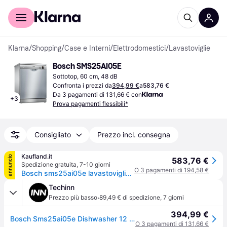
Per il tuo shopping
Per le aziende
Klarna
/
Shopping
/
Case e Interni
/
Elettrodomestici
/
Lavastoviglie
Bosch SMS25AI05E
Sottotop, 60 cm, 48 dB
Confronta i prezzi da
394,99 €
a
583,76 €
Da 3 pagamenti di 131,66 € con
+
3
Prova pagamenti flessibili*
Consigliato
Prezzo incl. consegna
Kaufland.it
annuncio
583,76 €
Spedizione gratuita
,
7-10 giorni
O 3 pagamenti di 194,58 €
Bosch sms25ai05e lavastoviglie a libera installazione 12 coperti e
Techinn
·
Prezzo più basso
89,49 € di spedizione
,
7 giorni
394,99 €
Bosch Sms25ai05e Dishwasher 12 Place Settings Argento 60 cm / EU Plug 220V
O 3 pagamenti di 131,66 €