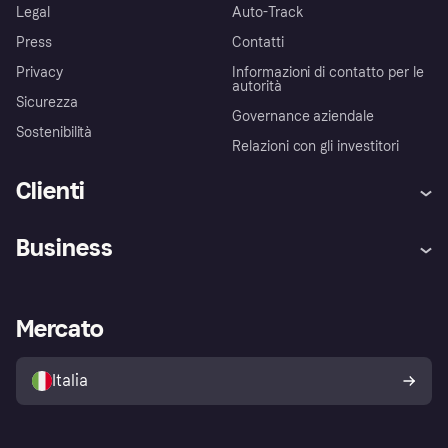
Legal
Auto-Track
Press
Contatti
Privacy
Informazioni di contatto per le
autorità
Sicurezza
Governance aziendale
Sostenibilità
Relazioni con gli investitori
Clienti
Assistenza
Arbitro bancario
Business
Login
Promessa di protezione contro
le frodi
Supporto aziende
Portale per sviluppatori
La Klarna app
Impostazioni sulla privacy
Accesso aziende
Stato operativo
Mercato
Esplora i negozi
Il tuo diritto di recesso
Vendi con Klarna
Piattaforme e partner
Politica di protezione
dell'acquirente Klarna
Italia