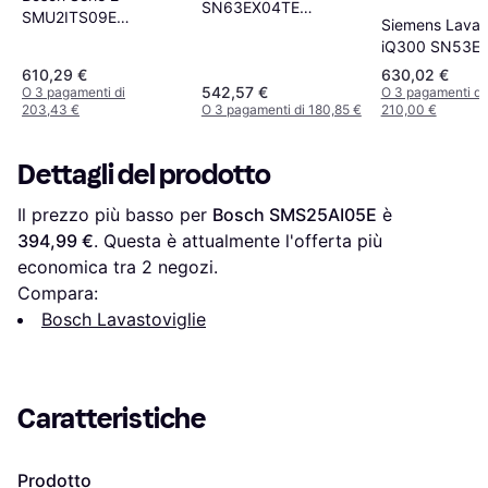
SN63EX04TE
SMU2ITS09E
Siemens Lavast
Lavastoviglie
Lavastoviglie
iQ300 SN53E
integrato
Semintegrata 13
13 Coperti
610,29 €
630,02 €
Coperti
542,57 €
O 3 pagamenti di
O 3 pagamenti di
203,43 €
O 3 pagamenti di 180,85 €
210,00 €
Dettagli del prodotto
Il prezzo più basso per 
Bosch SMS25AI05E
 è 
394,99 €
. Questa è attualmente l'offerta più 
economica tra 
2
 negozi.
Compara:
Bosch Lavastoviglie
Caratteristiche
Prodotto