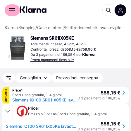
Per il tuo shopping
Per le aziende
Klarna
/
Shopping
/
Case e Interni
/
Elettrodomestici
/
Lavastoviglie
Siemens SR61IX05KE
Totalmente incasso, 45 cm, 48 dB
Confronta i prezzi da
558,15 €
a
758,90 €
Da 3 pagamenti di 186,05 € con
+
2
Prova pagamenti flessibili*
Consigliato
Prezzo incl. consegna
Price1
annuncio
558,15 €
Spedizione gratuita
,
1-4 giorni
O 3 pagamenti di 186,05 €
Siemens iQ100 SR61IX05KE lavastoviglie A scomparsa totale 9 coperti F (SR61IX05KE)
Price1
·
Prezzo più basso
Spedizione gratuita
,
1-4 giorni
558,15 €
Siemens iQ100 SR61IX05KE lavastoviglie A scomparsa totale 9 coperti F (SR61IX05KE)
O 3 pagamenti di 186,05 €