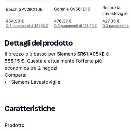
Respekta
Gorenje GV561D10
Bosch SPV2IKX10E
Lavastoviglie 
Incasso Parzia
454,99 €
476,37 €
427,35 €
Integrata 45 
O 3 pagamenti di 151,66 €
O 3 pagamenti di 158,79 €
O 3 pagamenti di
Dettagli del prodotto
Il prezzo più basso per 
Siemens SR61IX05KE
 è 
558,15 €
. Questa è attualmente l'offerta più 
economica tra 
2
 negozi.
Compara:
Siemens Lavastoviglie
Caratteristiche
Prodotto