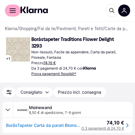
Per il tuo shopping
Per le aziende
Klarna
/
Shopping
/
Fai da te
/
Pavimenti, Pareti e Tetti
/
Carte da parati
Boråstapeter Traditions Flower Delight 
3293
Non-tessuto, Facile da appendere, Carta da parati, 
Floreale, Fantasia
+
1
Prezzo
74,10 €
Da 3 pagamenti di 24,70 € con
Prova pagamenti flessibili*
Consigliato
Prezzo incl. consegna
Meinewand
8,50 € di spedizione
,
7-9 giorni
74,10 €
BoråsTapeter Carta da parati Blomsterfröjd - 3294 - rosso
O 3 pagamenti di 24,70 €