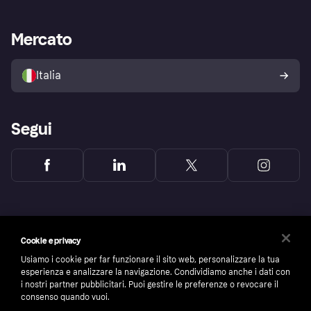
le frodi
Supporto aziende
Portale per sviluppatori
La Klarna app
Impostazioni sulla privacy
Accesso aziende
Stato operativo
Mercato
Esplora i negozi
Il tuo diritto di recesso
Vendi con Klarna
Piattaforme e partner
Politica di protezione
dell'acquirente Klarna
Italia
Segui
Cookie e privacy
Usiamo i cookie per far funzionare il sito web, personalizzare la tua
esperienza e analizzare la navigazione. Condividiamo anche i dati con
i nostri partner pubblicitari. Puoi gestire le preferenze o revocare il
consenso quando vuoi.