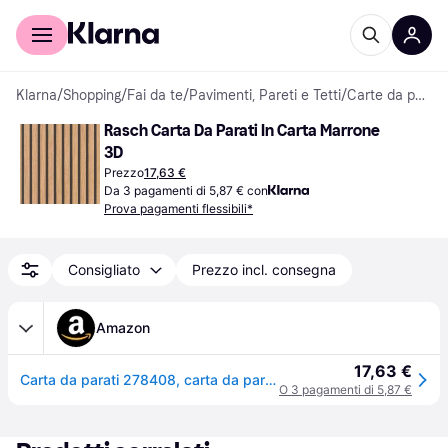
Per il tuo shopping
Per le aziende
Klarna
/
Shopping
/
Fai da te
/
Pavimenti, Pareti e Tetti
/
Carte da parati
Rasch Carta Da Parati In Carta Marrone 
3D
Prezzo
17,63 €
Da 3 pagamenti di 5,87 € con
Prova pagamenti flessibili*
Consigliato
Prezzo incl. consegna
Amazon
17,63 €
Carta da parati 278408, carta da parati marrone con effetto legno, pannelli 3D in moderno look scandinavo, parete lamellare, 10,05 m x 0,53 m (lunghezza x larghezza)
O 3 pagamenti di 5,87 €