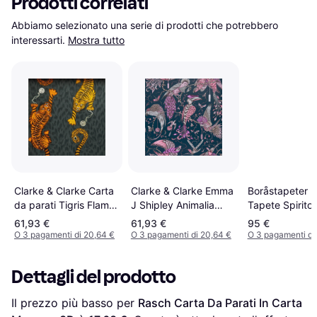
Prodotti correlati
Abbiamo selezionato una serie di prodotti che potrebbero 
interessarti.
Mostra tutto
Clarke & Clarke Carta
Clarke & Clarke Emma
Boråstapeter B
da parati Tigris Flame
J Shipley Animalia
Tapete Spirito
marrone
Audubon (W0099/04)
grigio
61,93 €
61,93 €
95 €
O 3 pagamenti di 20,64 €
O 3 pagamenti di 20,64 €
O 3 pagamenti di
Dettagli del prodotto
Il prezzo più basso per 
Rasch Carta Da Parati In Carta 