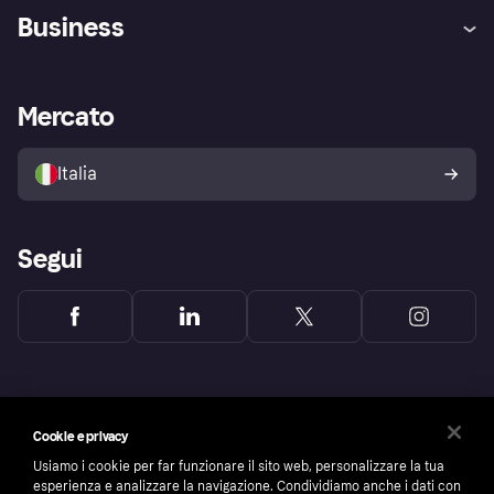
Assistenza
Arbitro bancario
Business
Login
Promessa di protezione contro
le frodi
Supporto aziende
Portale per sviluppatori
La Klarna app
Impostazioni sulla privacy
Accesso aziende
Stato operativo
Mercato
Esplora i negozi
Il tuo diritto di recesso
Vendi con Klarna
Piattaforme e partner
Politica di protezione
dell'acquirente Klarna
Italia
Segui
Cookie e privacy
Usiamo i cookie per far funzionare il sito web, personalizzare la tua
esperienza e analizzare la navigazione. Condividiamo anche i dati con