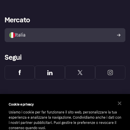
Login
Promessa di protezione contro
le frodi
Supporto aziende
Portale per sviluppatori
La Klarna app
Impostazioni sulla privacy
Accesso aziende
Stato operativo
Mercato
Esplora i negozi
Il tuo diritto di recesso
Vendi con Klarna
Piattaforme e partner
Politica di protezione
dell'acquirente Klarna
Italia
Segui
Cookie e privacy
Usiamo i cookie per far funzionare il sito web, personalizzare la tua
esperienza e analizzare la navigazione. Condividiamo anche i dati con
i nostri partner pubblicitari. Puoi gestire le preferenze o revocare il
consenso quando vuoi.