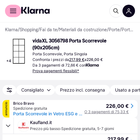
Per il tuo shopping
Per le aziende
Klarna
/
Shopping
/
Fai da te
/
Materiali da costruzione
/
Porte
/
Porte Scorrevoli
vidaXL 3056798 Porta Scorrevole 
(90x205cm)
Porta Scorrevole, Porta Singola
Confronta i prezzi da
217,99 €
a
226,00 €
+
4
Da 3 pagamenti di 72,66 € con
Prova pagamenti flessibili*
Consigliato
Prezzo incl. consegna
Usato a part
Brico Bravo
annuncio
226,00 €
Spedizione gratuita
O 3 pagamenti di 75,33 €
Porta Scorrevole in Vetro ESG e Alluminio 90x205 cm Nera
Kaufland.it
·
Prezzo più basso
Spedizione gratuita
,
5-7 giorni
217,99 €