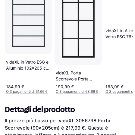
vidaXL in Allum
Vetro ESG 76
Neracod Mxl 
Porta Scorrevol
vidaXL in Vetro ESG e
Alluminio 102x205 cm
vidaXL Porta
Nera Cod MXL 72561
Scorrevole Porta
Porta Scorrevole (x)
Scorrevole
184,99 €
190,99 €
163,99 €
(76x205cm)
O 3 pagamenti di 61,66 €
O 3 pagamenti di 63,66 €
O 3 pagamenti di
Dettagli del prodotto
Il prezzo più basso per 
vidaXL 3056798 Porta 
Scorrevole (90x205cm)
 è 
217,99 €
. Questa è 
attualmente l'offerta più economica tra 
3
 negozi.