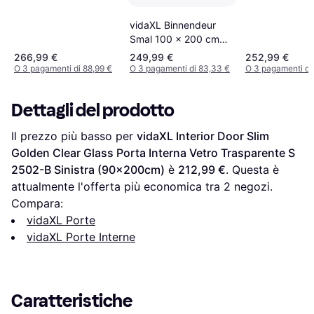
vidaXL Binnendeur
Smal 100 x 200 cm
Gehard Glas en
266,99 €
249,99 €
252,99 €
Aluminium Zwart Porta
O 3 pagamenti di 88,99 €
O 3 pagamenti di 83,33 €
O 3 pagamenti di
Interna Vetro
Trasparente
Dettagli del prodotto
(100x200cm)
Il prezzo più basso per 
vidaXL Interior Door Slim 
Golden Clear Glass Porta Interna Vetro Trasparente S 
2502-B Sinistra (90x200cm)
 è 
212,99 €
. Questa è 
attualmente l'offerta più economica tra 
2
 negozi.
Compara:
vidaXL Porte
vidaXL Porte Interne
Caratteristiche