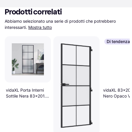
Prodotti correlati
Abbiamo selezionato una serie di prodotti che potrebbero 
interessarti.
Mostra tutto
Di tendenza
vidaXL Porta Interni
vidaXL 83x201
Sottile Nera 83x201.5
Nero Opaco Ve
cm Vetro Temperato
Alluminio Porta
Alluminio - Nero Porta
Vetro Traspare
Interna Vetro
(x198.1cm)
Trasparente Sinistra
(90x200cm)