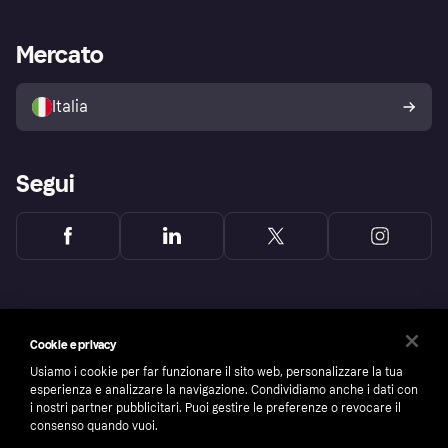
le frodi
Supporto aziende
Portale per sviluppatori
La Klarna app
Impostazioni sulla privacy
Accesso aziende
Stato operativo
Mercato
Esplora i negozi
Il tuo diritto di recesso
Vendi con Klarna
Piattaforme e partner
Politica di protezione
dell'acquirente Klarna
Italia
Segui
Cookie e privacy
Usiamo i cookie per far funzionare il sito web, personalizzare la tua
esperienza e analizzare la navigazione. Condividiamo anche i dati con
i nostri partner pubblicitari. Puoi gestire le preferenze o revocare il
consenso quando vuoi.