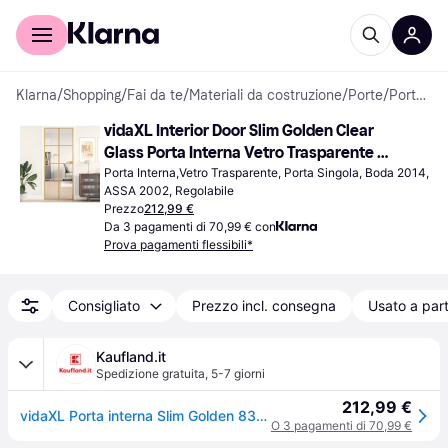
Per il tuo shopping
Per le aziende
Klarna
/
Shopping
/
Fai da te
/
Materiali da costruzione
/
Porte
/
Porte Interne
vidaXL Interior Door Slim Golden Clear 
Glass Porta Interna Vetro Trasparente S 
2502-B Sinistra (90x200cm)
Porta Interna,Vetro Trasparente, Porta Singola, Boda 2014, 
ASSA 2002, Regolabile
Prezzo
212,99 €
Da 3 pagamenti di 70,99 € con
Prova pagamenti flessibili*
Consigliato
Prezzo incl. consegna
Usato a part
Kaufland.it
Spedizione gratuita
,
5-7 giorni
212,99 €
vidaXL Porta interna Slim Golden 83x201,5 cm in vetro temperato e alluminio
O 3 pagamenti di 70,99 €