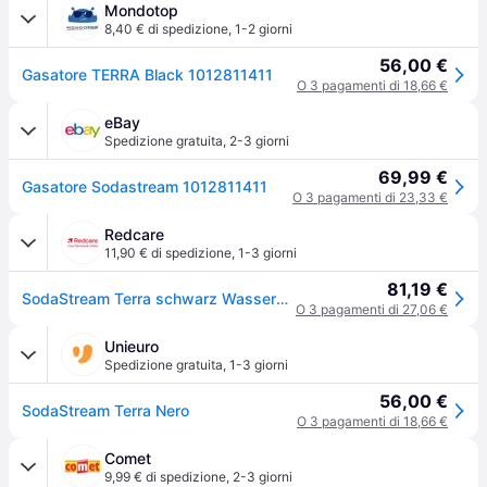
Mondotop
8,40 € di spedizione
,
1-2 giorni
56,00 €
Gasatore TERRA Black 1012811411
O 3 pagamenti di 18,66 €
eBay
Spedizione gratuita
,
2-3 giorni
69,99 €
Gasatore Sodastream 1012811411
O 3 pagamenti di 23,33 €
Redcare
11,90 € di spedizione
,
1-3 giorni
81,19 €
SodaStream Terra schwarz Wasseraufbereiter 1 St
O 3 pagamenti di 27,06 €
Unieuro
Spedizione gratuita
,
1-3 giorni
56,00 €
SodaStream Terra Nero
O 3 pagamenti di 18,66 €
Comet
9,99 € di spedizione
,
2-3 giorni