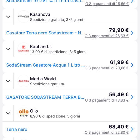
SodaStream 1012811411 Terra Gasatore d'acqua con Bottiglia 1 L e Cilindro CO2 60 L colore Nero
O 3 pagamenti di 18,66 €
Kasanova
Spedizione gratuita
,
3-5 giorni
79,90 €
Gasatore Terra nero Sodastream - No colore
O 3 pagamenti di 26,63 €
Kaufland.it
13,90 € di spedizione
,
3-5 giorni
61,99 €
SodaStream Gasatore Acqua 1 Litro con Bottiglia Nero
O 3 pagamenti di 20,66 €
Media World
Spedizione gratuita
56,49 €
GASATORE SODASTREAM TERRA BLACK
O 3 pagamenti di 18,83 €
Ollo
8,90 € di spedizione
,
5 giorni
68,40 €
Terra nero
O 3 pagamenti di 22,80 €