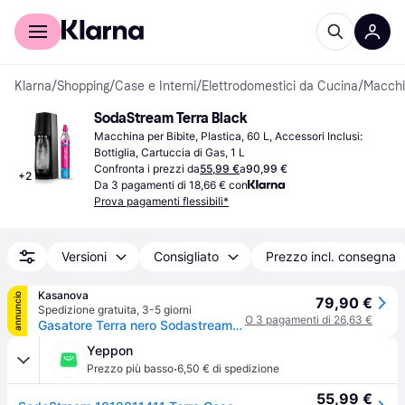
Per il tuo shopping
Per le aziende
Klarna
/
Shopping
/
Case e Interni
/
Elettrodomestici da Cucina
/
Macchi
SodaStream Terra Black
Macchina per Bibite, Plastica, 60 L, Accessori Inclusi: 
Bottiglia, Cartuccia di Gas, 1 L
Confronta i prezzi da
55,99 €
a
90,99 €
+
2
Da 3 pagamenti di 18,66 € con
Prova pagamenti flessibili*
Versioni
Consigliato
Prezzo incl. consegna
Kasanova
annuncio
79,90 €
Spedizione gratuita
,
3-5 giorni
O 3 pagamenti di 26,63 €
Gasatore Terra nero Sodastream - No colore
Yeppon
·
Prezzo più basso
6,50 € di spedizione
55,99 €