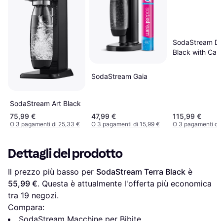
SodaStream D
Black with Car
Dioxide Cylind
Bottles
SodaStream Gaia
SodaStream Art Black
75,99 €
47,99 €
115,99 €
O 3 pagamenti di 25,33 €
O 3 pagamenti di 15,99 €
O 3 pagamenti di
Dettagli del prodotto
Il prezzo più basso per 
SodaStream Terra Black
 è 
55,99 €
. Questa è attualmente l'offerta più economica 
tra 
19
 negozi.
Compara:
SodaStream Macchine per Bibite