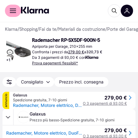
Per il tuo shopping
Per le aziende
Klarna
/
Shopping
/
Fai da te
/
Materiali da costruzione
/
Porte del Gara
Rademacher RP-SX5DF-900N-5
Apriporta per Garage, 210x255 mm
Confronta i prezzi da
279,00 €
a
320,73 €
Da 3 pagamenti di 93,00 € con
+
1
Prova pagamenti flessibili*
Consigliato
Prezzo incl. consegna
Galaxus
annuncio
279,00 €
Spedizione gratuita
,
7-10 giorni
O 3 pagamenti di 93,00 €
Rademacher, Motore elettrico, DuoFern
Galaxus
·
Prezzo più basso
Spedizione gratuita
,
7-10 giorni
279,00 €
Rademacher, Motore elettrico, DuoFern
O 3 pagamenti di 93,00 €