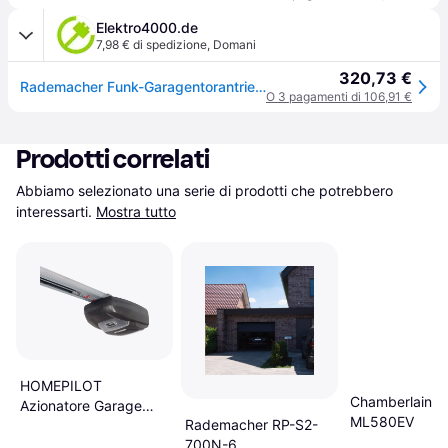
Elektro4000.de
7,98 € di spedizione
,
Domani
320,73 €
Rademacher Funk-Garagentorantrieb RP-SX5DF-900N-5 45059061
O 3 pagamenti di 106,91 €
Prodotti correlati
Abbiamo selezionato una serie di prodotti che potrebbero 
interessarti.
Mostra tutto
HOMEPILOT
Chamberlain
Azionatore Garage
ML580EV
Rademacher RP-S2-
Premium Smart 90 kg
700N-6