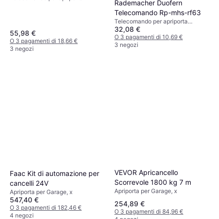
Rademacher Duofern
garage, x
da garage con tappi cromati,
Telecomando Rp-mhs-rf63
batterie, dimensioni
Telecomando per apriporta
28x70x14 mm
32,08 €
garage, x
55,98 €
O 3 pagamenti di 10,69 €
O 3 pagamenti di 18,66 €
3 negozi
3 negozi
VEVOR Apricancello
Faac Kit di automazione per
Scorrevole 1800 kg 7 m
cancelli 24V
Apriporta per Garage, x
Apriporta per Garage, x
547,40 €
254,89 €
O 3 pagamenti di 182,46 €
O 3 pagamenti di 84,96 €
4 negozi