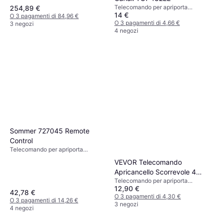
Telecomando per apriporta
254,89 €
14 €
garage, x
O 3 pagamenti di 84,96 €
O 3 pagamenti di 4,66 €
3 negozi
4 negozi
Sommer 727045 Remote
Control
Telecomando per apriporta
garage, x
VEVOR Telecomando
Apricancello Scorrevole 4
Telecomando per apriporta
Pulsanti 40 M
12,90 €
garage, 50x
42,78 €
O 3 pagamenti di 4,30 €
O 3 pagamenti di 14,26 €
3 negozi
4 negozi