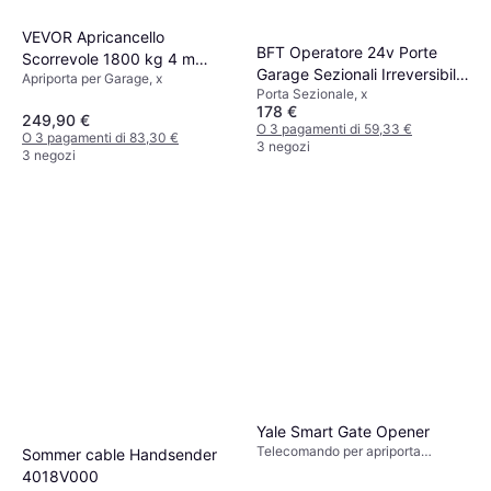
VEVOR Apricancello
BFT Operatore 24v Porte
Scorrevole 1800 kg 4 m
Garage Sezionali Irreversibile
Apriporta per Garage, x
Grigio
Porta Sezionale, x
650n
178 €
249,90 €
O 3 pagamenti di 59,33 €
O 3 pagamenti di 83,30 €
3 negozi
3 negozi
Yale Smart Gate Opener
Telecomando per apriporta
Sommer cable Handsender
garage, x
4018V000