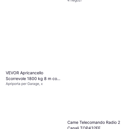
4 negozi
VEVOR Apricancello
Scorrevole 1800 kg 8 m con
Apriporta per Garage, x
4 Telecomandi
Came Telecomando Radio 2
Canali TOP432EE