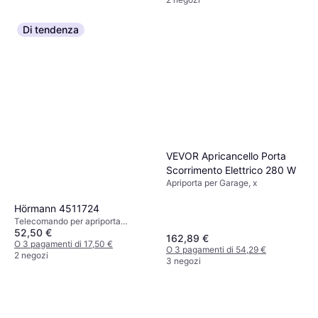
Di tendenza
VEVOR Apricancello Porta
Scorrimento Elettrico 280 W
Apriporta per Garage, x
Hörmann 4511724
Telecomando per apriporta
52,50 €
garage, 65x110 mm
162,89 €
O 3 pagamenti di 17,50 €
O 3 pagamenti di 54,29 €
2 negozi
3 negozi