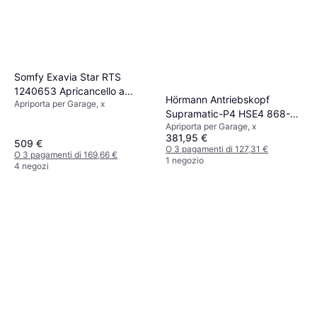
Somfy Exavia Star RTS
1240653 Apricancello a
Hörmann Antriebskopf
Apriporta per Garage, x
battente 250 kg
Supramatic-P4 HSE4 868-BS
Apriporta per Garage, x
DE 6000 mm
381,95 €
509 €
O 3 pagamenti di 127,31 €
O 3 pagamenti di 169,66 €
1 negozio
4 negozi