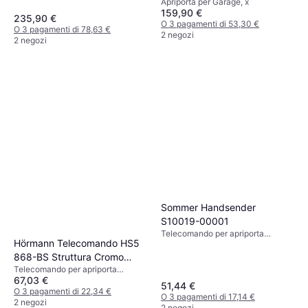
Apriporta per Garage, x
159,90 €
235,90 €
O 3 pagamenti di 53,30 €
O 3 pagamenti di 78,63 €
2 negozi
2 negozi
Sommer Handsender
S10019-00001
Telecomando per apriporta
Hörmann Telecomando HS5
garage, x
868-BS Struttura Cromo
Telecomando per apriporta
Nero SW-EU
67,03 €
garage, x
51,44 €
O 3 pagamenti di 22,34 €
O 3 pagamenti di 17,14 €
2 negozi
2 negozi