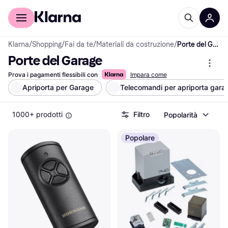
Per il tuo shopping
Per le aziende
Klarna
/
Shopping
/
Fai da te
/
Materiali da costruzione
/
Porte del Garage
Porte del Garage
Prova i pagamenti flessibili con
Impara come
Apriporta per Garage
Telecomandi per apriporta gara
1000+ prodotti
Filtro
Popolarità
Popolare