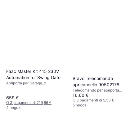
Faac Master Kit 415 230V
Automation for Swing Gate
Bravo Telecomando
Apriporta per Garage, x
apricancello 90502178
Telecomando per apriporta
MAGIKO X Grigio
16,60 €
garage, x
659 €
O 3 pagamenti di 5,53 €
O 3 pagamenti di 219,66 €
5 negozi
4 negozi