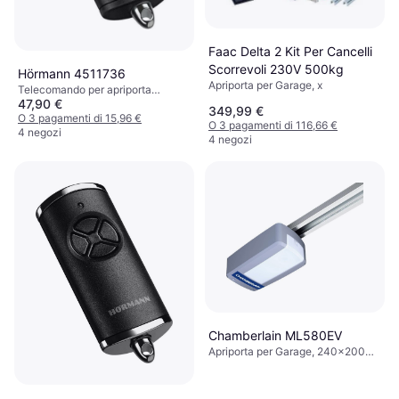
Faac Delta 2 Kit Per Cancelli
Scorrevoli 230V 500kg
Hörmann 4511736
Apriporta per Garage, x
Telecomando per apriporta
47,90 €
garage, 28x14 mm
349,99 €
O 3 pagamenti di 15,96 €
O 3 pagamenti di 116,66 €
4 negozi
4 negozi
Chamberlain ML580EV
Apriporta per Garage, 240x200
mm