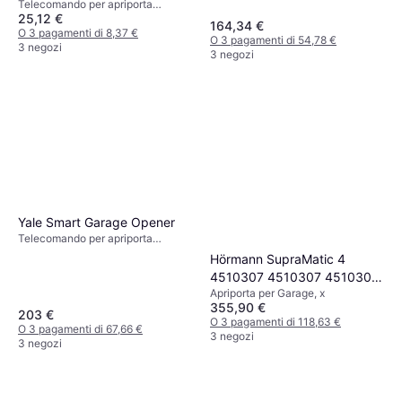
Telecomando per apriporta
25,12 €
garage, x
164,34 €
O 3 pagamenti di 8,37 €
O 3 pagamenti di 54,78 €
3 negozi
3 negozi
Yale Smart Garage Opener
Telecomando per apriporta
garage, 50x50 mm
Hörmann SupraMatic 4
4510307 4510307 4510307
Apriporta per Garage, x
4510307 4510307 4510307
355,90 €
4510307 4510307 4510307
203 €
O 3 pagamenti di 118,63 €
O 3 pagamenti di 67,66 €
4510307
3 negozi
3 negozi