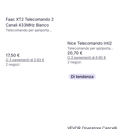
Faac XT2 Telecomando 2
Canali 433MHz Bianco
Telecomando per apriporta
garage, x
Nice Telecomando Inti2
Telecomando per apriporta
20,70 €
garage, x
17,50 €
O 3 pagamenti di 6,90 €
O 3 pagamenti di 5,83 €
2 negozi
2 negozi
Di tendenza
VEVOR Operatore Cancelli