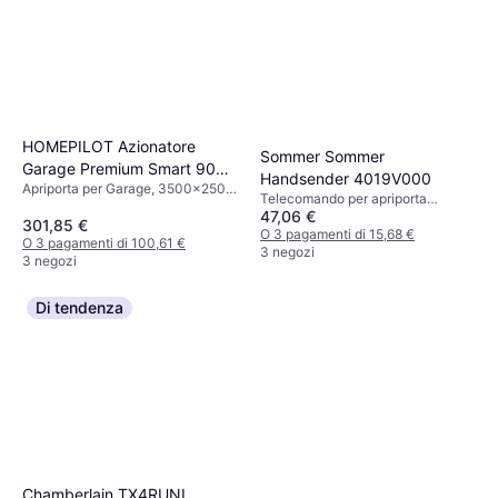
HOMEPILOT Azionatore
Sommer Sommer
Garage Premium Smart 90
Handsender 4019V000
Apriporta per Garage, 3500x250
kg
Telecomando per apriporta
mm
47,06 €
garage, x
301,85 €
O 3 pagamenti di 15,68 €
O 3 pagamenti di 100,61 €
3 negozi
3 negozi
Di tendenza
Chamberlain TX4RUNI