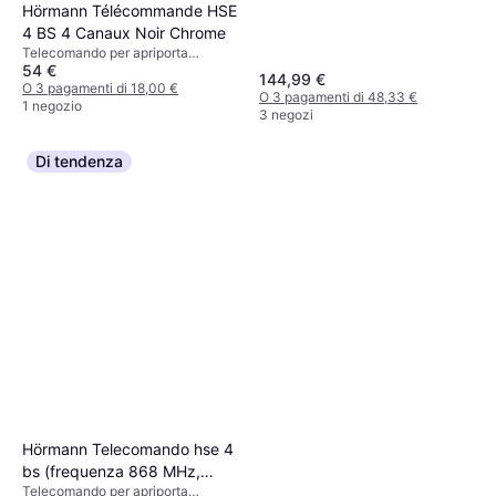
Hörmann Télécommande HSE
4 BS 4 Canaux Noir Chrome
Telecomando per apriporta
54 €
garage, 65x30 mm
144,99 €
O 3 pagamenti di 18,00 €
O 3 pagamenti di 48,33 €
1 negozio
3 negozi
Di tendenza
Hörmann Telecomando hse 4
bs (frequenza 868 MHz,
Telecomando per apriporta
laccato nero, per apriporta