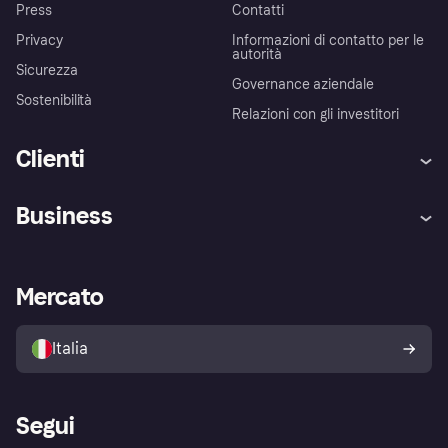
Press
Contatti
Privacy
Informazioni di contatto per le
autorità
Sicurezza
Governance aziendale
Sostenibilità
Relazioni con gli investitori
Clienti
Assistenza
Arbitro bancario
Business
Login
Promessa di protezione contro
le frodi
Supporto aziende
Portale per sviluppatori
La Klarna app
Impostazioni sulla privacy
Accesso aziende
Stato operativo
Mercato
Esplora i negozi
Il tuo diritto di recesso
Vendi con Klarna
Piattaforme e partner
Politica di protezione
dell'acquirente Klarna
Italia
Segui