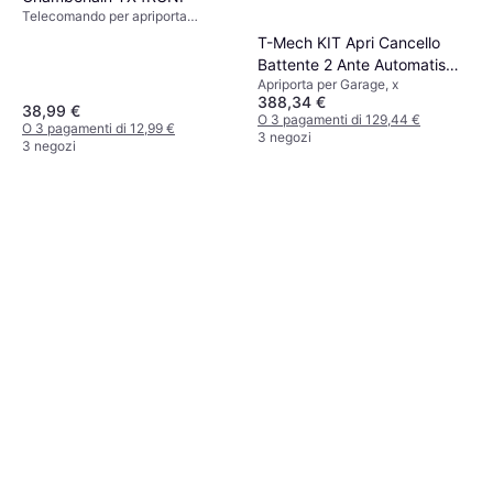
Telecomando per apriporta
garage, 26x70 mm
T-Mech KIT Apri Cancello
Battente 2 Ante Automatismo
Apriporta per Garage, x
Apricancello Ante Fino 2.5m
388,34 €
300KG
38,99 €
O 3 pagamenti di 129,44 €
O 3 pagamenti di 12,99 €
3 negozi
3 negozi