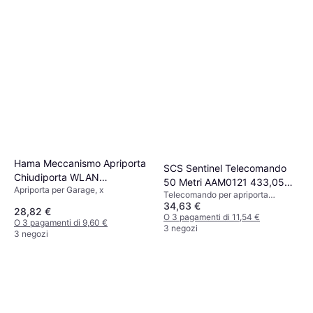
Hama Meccanismo Apriporta
SCS Sentinel Telecomando
Chiudiporta WLAN
50 Metri AAM0121 433,05
Apriporta per Garage, x
Intelligente
Telecomando per apriporta
Mhz 2 Batterie
34,63 €
garage, x
28,82 €
O 3 pagamenti di 11,54 €
O 3 pagamenti di 9,60 €
3 negozi
3 negozi