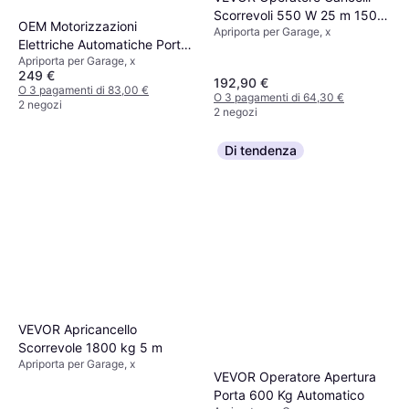
Scorrevoli 550 W 25 m 1500
OEM Motorizzazioni
Apriporta per Garage, x
kg
Elettriche Automatiche Porte
Apriporta per Garage, x
Garage 3 Metri
249 €
192,90 €
O 3 pagamenti di 83,00 €
O 3 pagamenti di 64,30 €
2 negozi
2 negozi
Di tendenza
VEVOR Apricancello
Scorrevole 1800 kg 5 m
Apriporta per Garage, x
VEVOR Operatore Apertura
Porta 600 Kg Automatico