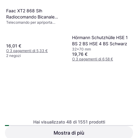
Faac XT2 868 Slh
Radiocomando Bicanale
Telecomando per apriporta
787009
garage, x
Hörmann Schutzhülle HSE 1
BS 2 BS HSE 4 BS Schwarz
16,01 €
32x70 mm
O 3 pagamenti di 5,33 €
19,76 €
2 negozi
O 3 pagamenti di 6,58 €
1 negozio
Hai visualizzato 48 di 1551 prodotti
Faac Delta 2 740 Kit Cancello
Mostra di più
OEM Motorizzazione Elettrica
Scorrevole Automatismo