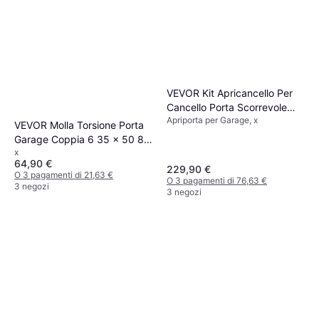
VEVOR Kit Apricancello Per
Cancello Porta Scorrevole
Apriporta per Garage, x
280 W Solare
VEVOR Molla Torsione Porta
Garage Coppia 6 35 x 50 8 x
x
787 mm
64,90 €
229,90 €
O 3 pagamenti di 21,63 €
O 3 pagamenti di 76,63 €
3 negozi
3 negozi