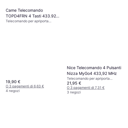
Came Telecomando
TOPD4FRN 4 Tasti 433.92
Telecomando per apriporta
868.35Mhz
garage, x
Nice Telecomando 4 Pulsanti
Nizza MyGo4 433,92 MHz
Telecomando per apriporta
19,90 €
21,95 €
garage, x
O 3 pagamenti di 6,63 €
O 3 pagamenti di 7,31 €
4 negozi
3 negozi