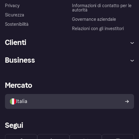
Privacy
Informazioni di contatto per le
autorità
Sicurezza
Governance aziendale
Sostenibilità
Relazioni con gli investitori
Clienti
Assistenza
Arbitro bancario
Business
Login
Promessa di protezione contro
le frodi
Supporto aziende
Portale per sviluppatori
La Klarna app
Impostazioni sulla privacy
Accesso aziende
Stato operativo
Mercato
Esplora i negozi
Il tuo diritto di recesso
Vendi con Klarna
Piattaforme e partner
Politica di protezione
dell'acquirente Klarna
Italia
Segui