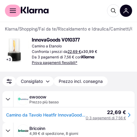
Per il tuo shopping
Per le aziende
Klarna
/
Shopping
/
Fai da te
/
Riscaldamento e Idraulica
/
Caminetti
/
Caminetti a Etano
InnovaGoods ‎V010377
Camino a Etanolo
Confronta i prezzi da
22,69 €
a
30,99 €
Da 3 pagamenti di 7,56 € con
+
3
Prova pagamenti flessibili*
Consigliato
Prezzo incl. consegna
ewooow
Prezzo più basso
22,69 €
Camino da Tavolo Heatfir InnovaGoods: Stile e Calore per Interni ed Esterni
O 3 pagamenti di 7,56 €
Bricoinn
4,99 € di spedizione
,
8 giorni