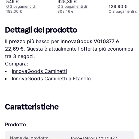
110x36x100h
549 €
925,39 €
129,90 €
O 3 pagamenti di
O 3 pagamenti di
183,00 €
308,46 €
O 3 pagamenti di
Dettagli del prodotto
Il prezzo più basso per 
InnovaGoods ‎V010377
 è 
22,69 €
. Questa è attualmente l'offerta più economica 
tra 
3
 negozi.
Compara:
InnovaGoods Caminetti
InnovaGoods Caminetti a Etanolo
Caratteristiche
Prodotto
Nome del prodotto
InnovaGoods ‎V010377