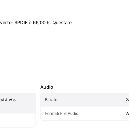
nverter SPDIF
 è 
66,00 €
. Questa è 
Audio
Bitrate
al Audio 
2
Formati File Audio
W