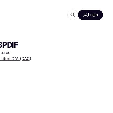
Login
Approfondimenti
ure per ufficio
re
Cos'è Klarna?
 SPDIF
Stereo
titori D/A (DAC)
categorie