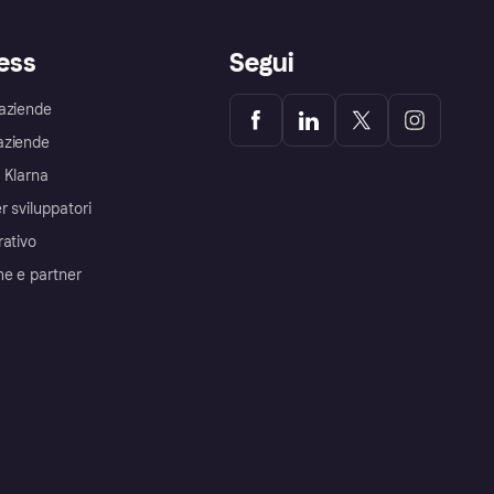
ess
Segui
aziende
aziende
 Klarna
r sviluppatori
rativo
me e partner