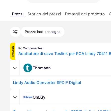
Prezzi
Storico dei prezzi
Dettagli del prodotto
C
Prezzo incl. consegna
annuncio
Pc Componentes
Adattatore di cavo Toslink per RCA Lindy 70411 
Thomann
Lindy Audio Converter SPDIF Digital
OnBuy