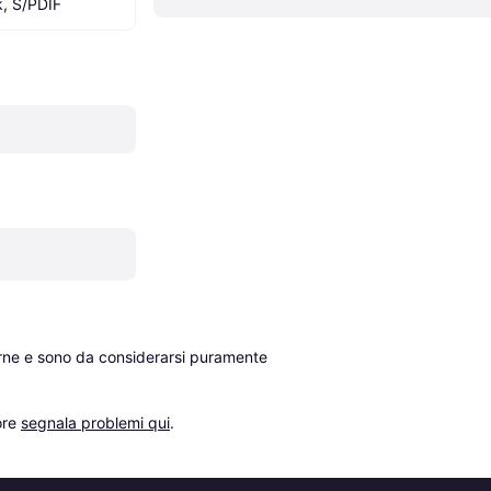
k, S/PDIF
erne e sono da considerarsi puramente 
re 
segnala problemi qui
.