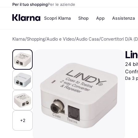
Per il tuo shopping
Per le aziende
Scopri Klarna
Shop
App
Assistenza
Klarna
/
Shopping
/
Audio e Video
/
Audio Casa
/
Convertitori D/A (
Opzioni di pagame
Negozi
Opzioni di pagamen
Booking.c
Lin
Paga ora
Unieuro
Paga in 3 rate
Media Wor
24 bi
Paga dopo 30 giorni
eBay
Finanziamento
Zalando
Confr
Da 3 
Elenco negozi
+2