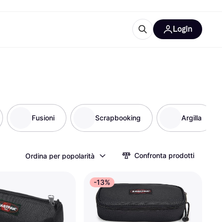
Login
Approfondimenti
ure per ufficio
re
Cos'è Klarna?
Fusioni
Scrapbooking
Argilla
categorie
Confronta prodotti
Ordina per popolarità
-13%