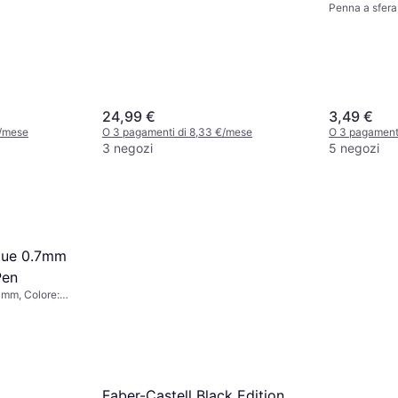
Penna a sfera,
24,99 €
3,49 €
€/mese
O 3 pagamenti di 8,33 €/mese
O 3 pagamenti
3 negozi
5 negozi
 Blue 0.7mm
Pen
 mm, Colore:
Faber-Castell Black Edition