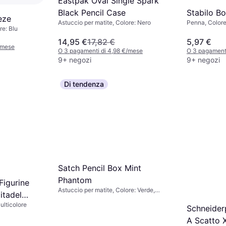
Eastpak Oval Single Spark
Black Pencil Case
Stabilo Bo
eze
Astuccio per matite, Colore: Nero
Penna, Colore:
re: Blu
Multicolore
14,95 €
17,82 €
5,97 €
/mese
O 3 pagamenti di 4,98 €/mese
O 3 pagamenti
9+ negozi
9+ negozi
Di tendenza
Satch Pencil Box Mint
Phantom
igurine
Astuccio per matite, Colore: Verde,
tadel
Grigio
Multicolore
icolore
Schneider
A Scatto 