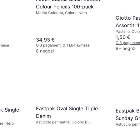
Colour Pencils 100-pack
Matita Colorata, Colore: Nero
Giotto Pas
Assortiti 
Pastello, Colo
1,50 €
34,93 €
O 3 pagament
/mese
O 3 pagamenti di 11,64 €/mese
9+ negozi
8 negozi
Eastpak Oval Single Triple
k Single
Eastpak B
Denim
Sunday G
Astuccio per matite, Colore: Blu
re: Nero
Astuccio per m
Grigio