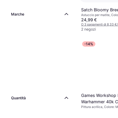
Satch Bloomy Bre
Marche
Astuccio per matite, Colo
24,99 €
O 3 pagamenti di 8,33 €
2 negozi
-14%
Games Workshop F
Quantità
Warhammer 40k Ci
Pittura acrilica, Colore: 
Paint & Tools Mult