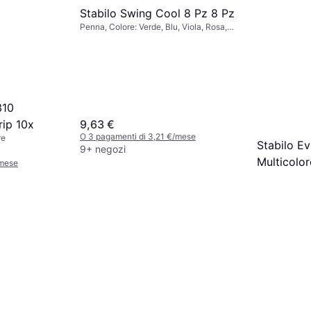
Stabilo Swing Cool 8 Pz 8 Pz
Penna, Colore: Verde, Blu, Viola, Rosa,
Rosso, Multicolore, Arancione, Giallo
310
9,63 €
rip 10x
O 3 pagamenti di 3,21 €/mese
re
Stabilo Ev
9+ negozi
Multicolo
/mese
Penna, Colore
4 Pezzi
4,82 €
O 3 pagamenti
9+ negozi