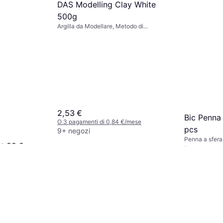
DAS Modelling Clay White
500g
Argilla da Modellare, Metodo di
Indurimento: Asciugatura all'aria,
Colore: Bianco
2,53 €
Bic Penna
O 3 pagamenti di 0,84 €/mese
pcs
9+ negozi
Penna a sfera
nt 88 8
Colore: Nero
9,03 €
O 3 pagamenti
9+ negozi
sore: 0.4 mm,
 Turchese,
/mese