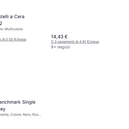
telli a Cera
12
re: Multicolore
14,43 €
i di 0,50 €/mese
O 3 pagamenti di 4,81 €/mese
9+ negozi
enchmark Single
rey
atite, Colore: Nero, Rosa,