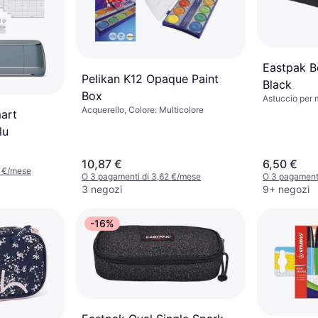
Eastpak B
Pelikan K12 Opaque Paint
Black
Box
Astuccio per 
Acquerello, Colore: Multicolore
art
lu
10,87 €
6,50 €
3 €/mese
O 3 pagamenti di 3,62 €/mese
O 3 pagamenti
3 negozi
9+ negozi
-16%