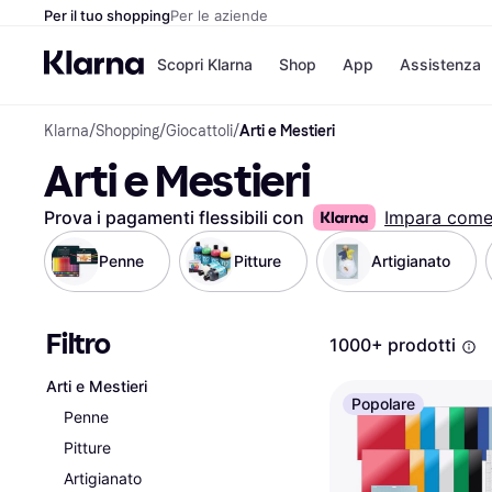
Per il tuo shopping
Per le aziende
Scopri Klarna
Shop
App
Assistenza
Klarna
/
Shopping
/
Giocattoli
/
Arti e Mestieri
Opzioni di pagame
Negozi
Arti e Mestieri
Opzioni di pagamen
Booking.c
Paga ora
Unieuro
Paga in 3 rate
Media Wor
Prova i pagamenti flessibili con
Impara com
Paga dopo 30 giorni
eBay
Finanziamento
Zalando
Penne
Pitture
Artigianato
Filtro
Elenco negozi
1000+ prodotti
Arti e Mestieri
Popolare
Penne
Pitture
Artigianato