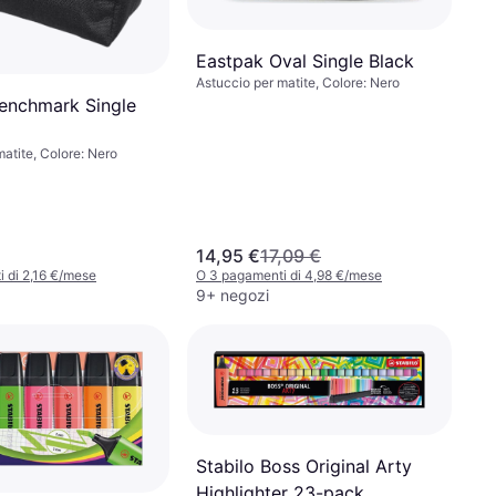
Eastpak Oval Single Black
Astuccio per matite, Colore: Nero
enchmark Single
matite, Colore: Nero
14,95 €
17,09 €
 di 2,16 €/mese
O 3 pagamenti di 4,98 €/mese
9+ negozi
Stabilo Boss Original Arty
Highlighter 23-pack