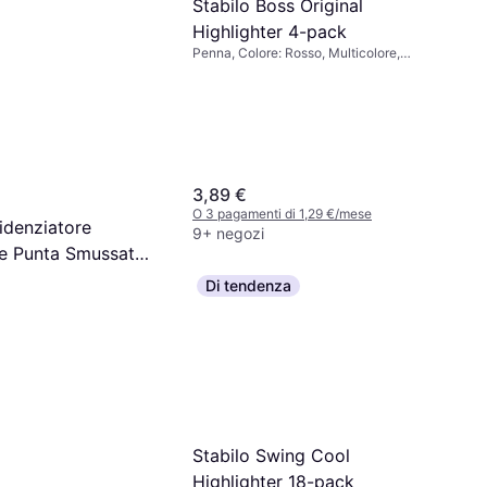
Stabilo Boss Original
Highlighter 4-pack
Penna, Colore: Rosso, Multicolore,
Rosa, Trasparente, Verde, Blu, Bianco,
Nero, Giallo, Arancione
3,89 €
O 3 pagamenti di 1,29 €/mese
idenziatore
9+ negozi
re Punta Smussata
: Multicolore
Di tendenza
 di 1,60 €/mese
Stabilo Swing Cool
Highlighter 18-pack