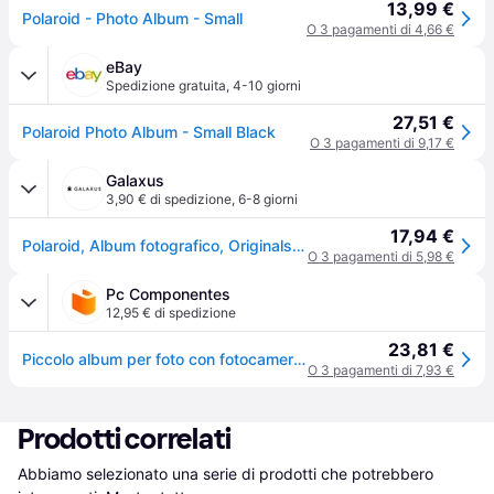
13,99 €
Polaroid - Photo Album - Small
O 3 pagamenti di 4,66 €
eBay
Spedizione gratuita
,
4-10 giorni
27,51 €
Polaroid Photo Album - Small Black
O 3 pagamenti di 9,17 €
Galaxus
3,90 € di spedizione
,
6-8 giorni
17,94 €
Polaroid, Album fotografico, Originals (12.60 x 11.80cm)
O 3 pagamenti di 5,98 €
Pc Componentes
12,95 € di spedizione
23,81 €
Piccolo album per foto con fotocamera istantanea Polaroid, nero
O 3 pagamenti di 7,93 €
Prodotti correlati
Abbiamo selezionato una serie di prodotti che potrebbero 