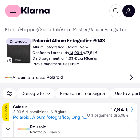
Per il tuo shopping
Per le aziende
Klarna
/
Shopping
/
Giocattoli
/
Arti e Mestieri
/
Album Fotografici
Polaroid Album Fotografico 6043
Di tendenza
Album Fotografico, Colore: Nero
Confronta i prezzi da
13,99 €
a
27,51 €
Da 3 pagamenti di 4,63 € con
+
5
Prova pagamenti flessibili*
Polaroid
Acquista presso 
Consigliato
Prezzo incl. consegna
Usato a part
Galaxus
annuncio
17,94 €
3,90 € di spedizione
,
6-8 giorni
O 3 pagamenti di 5,98 €
Polaroid, Album fotografico, Originals (12.60 x 11.80cm)
Polaroid
Prezzo più basso