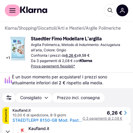
Per il tuo shopping
Per le aziende
Klarna
/
Shopping
/
Giocattoli
/
Arti e Mestieri
/
Argille Polimeriche
Staedtler Fimo Modellare L'argilla
Argilla Polimerica, Metodo di Indurimento: Asciugatura 
all'aria, Colore: Grigio
Confronta i prezzi da
6,26 €
a
9,59 €
+
1
Da 3 pagamenti di 2,08 € con
Prova pagamenti flessibili*
È un buon momento per acquistare! I prezzi sono 
attualmente inferiori del 
2 €
 rispetto alla media.
Consigliato
Prezzo incl. consegna
Kaufland.it
annuncio
6,26 €
10,00 € di spedizione
,
8-9 giorni
O 3 pagamenti di 2,08 €
STAEDTLER® 8150-G8 Mod. Pasta FimoAir effetto granito 350 g
Kaufland.it