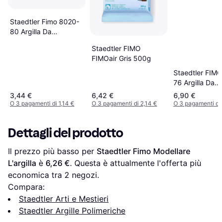
Staedtler Fimo 8020-
80 Argilla Da
Modellazione Grigio
Staedtler FIMO
FIMOair Gris 500g
Staedtler FIM
76 Argilla Da
Modellare
3,44 €
6,42 €
6,90 €
O 3 pagamenti di 1,14 €
O 3 pagamenti di 2,14 €
O 3 pagamenti di
Dettagli del prodotto
Il prezzo più basso per 
Staedtler Fimo Modellare 
L'argilla
 è 
6,26 €
. Questa è attualmente l'offerta più 
economica tra 
2
 negozi.
Compara:
Staedtler Arti e Mestieri
Staedtler Argille Polimeriche