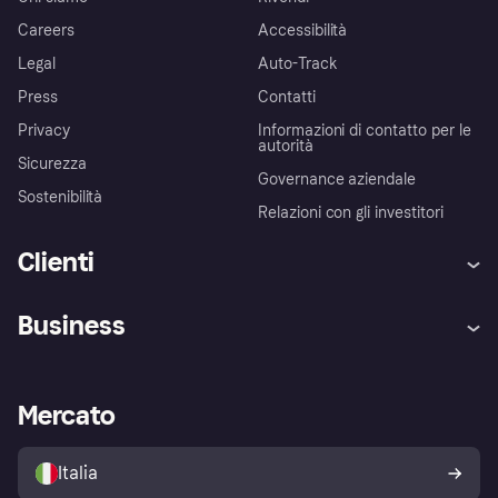
Careers
Accessibilità
Legal
Auto-Track
Press
Contatti
Privacy
Informazioni di contatto per le
autorità
Sicurezza
Governance aziendale
Sostenibilità
Relazioni con gli investitori
Clienti
Assistenza
Arbitro bancario
Business
Login
Promessa di protezione contro
le frodi
Supporto aziende
Portale per sviluppatori
La Klarna app
Impostazioni sulla privacy
Accesso aziende
Stato operativo
Mercato
Esplora i negozi
Il tuo diritto di recesso
Vendi con Klarna
Piattaforme e partner
Politica di protezione
dell'acquirente Klarna
Italia