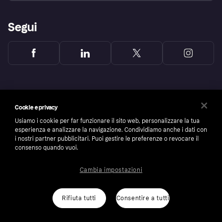
Segui
Cookie e privacy
Usiamo i cookie per far funzionare il sito web, personalizzare la tua
esperienza e analizzare la navigazione. Condividiamo anche i dati con
i nostri partner pubblicitari. Puoi gestire le preferenze o revocare il
consenso quando vuoi.
Cambia impostazioni
Copyright © 2005-2026 Klarna Bank AB (publ). Headquarters: Stockholm, Sweden. All
rights reserved. Klarna Bank AB (publ). Sveavägen 46, 111 34 Stockholm. Organization
number: 556737-0431
Rifiuta tutti
Consentire a tutti
Cookies
Klarna.com