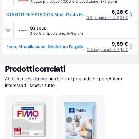
·
Prezzo più basso
10,00 € di spedizione
,
8-9 giorni
6,26 €
STAEDTLER® 8150-G8 Mod. Pasta FimoAir effetto granito 350 g
O 3 pagamenti di 2,08 €
Galaxus
3,90 € di spedizione
,
6-8 giorni
9,59 €
Fimo, Modellazione, Modellare l'argilla
O 3 pagamenti di 3,19 €
Prodotti correlati
Abbiamo selezionato una serie di prodotti che potrebbero 
interessarti.
Mostra tutto