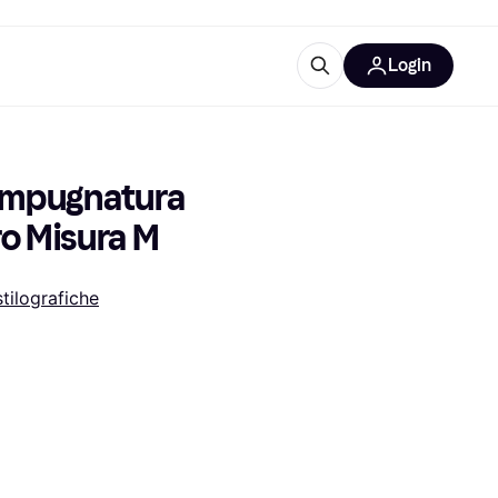
Login
Approfondimenti
ure per ufficio
re
Cos'è Klarna?
Impugnatura 
ro Misura M
tilografiche
categorie