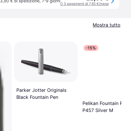
3,90 € di spedizione
,
7-9 giorni
O 3 pagamenti di 7,65 €/mese
Mostra tutto
-15%
Parker Jotter Originals
Black Fountain Pen
Pelikan Fountain Pen 
P457 Silver M