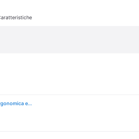
aratteristiche
Lamy safari umbra - Stilografica con impugnatura ergonomica e pennino in acciaio nero misura M - ideale per qualsiasi scrittura e calligrafia - cartuccia T 10 blue inclusa - destrimani