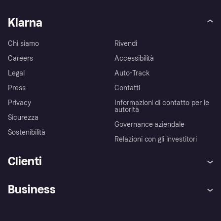
Klarna
Chi siamo
Rivendi
Careers
Accessibilità
Legal
Auto-Track
Press
Contatti
Privacy
Informazioni di contatto per le
autorità
Sicurezza
Governance aziendale
Sostenibilità
Relazioni con gli investitori
Clienti
Assistenza
Arbitro bancario
Business
Login
Promessa di protezione contro
le frodi
Supporto aziende
Portale per sviluppatori
La Klarna app
Impostazioni sulla privacy