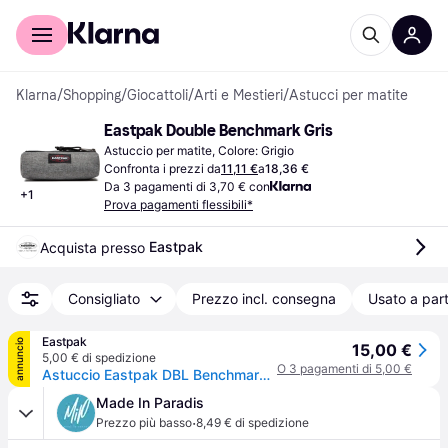
Per il tuo shopping
Per le aziende
Klarna
/
Shopping
/
Giocattoli
/
Arti e Mestieri
/
Astucci per matite
Eastpak Double Benchmark Gris
Astuccio per matite, Colore: Grigio
Confronta i prezzi da
11,11 €
a
18,36 €
Da 3 pagamenti di 3,70 € con
+
1
Prova pagamenti flessibili*
Eastpak
Acquista presso 
Consigliato
Prezzo incl. consegna
Usato a part
Eastpak
annuncio
15,00 €
5,00 € di spedizione
O 3 pagamenti di 5,00 €
Astuccio Eastpak DBL Benchmark Astuccio idrorepellente con 2 scomparti Sunday Grey
Made In Paradis
·
Prezzo più basso
8,49 € di spedizione