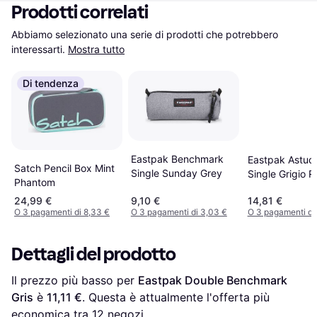
Prodotti correlati
Abbiamo selezionato una serie di prodotti che potrebbero 
interessarti.
Mostra tutto
Di tendenza
Eastpak Benchmark
Eastpak Astucc
Satch Pencil Box Mint
Single Sunday Grey
Single Grigio 
Phantom
Sangue Nero B
24,99 €
9,10 €
14,81 €
O 3 pagamenti di 8,33 €
O 3 pagamenti di 3,03 €
O 3 pagamenti di
Dettagli del prodotto
Il prezzo più basso per 
Eastpak Double Benchmark 
Gris
 è 
11,11 €
. Questa è attualmente l'offerta più 
economica tra 
12
 negozi.