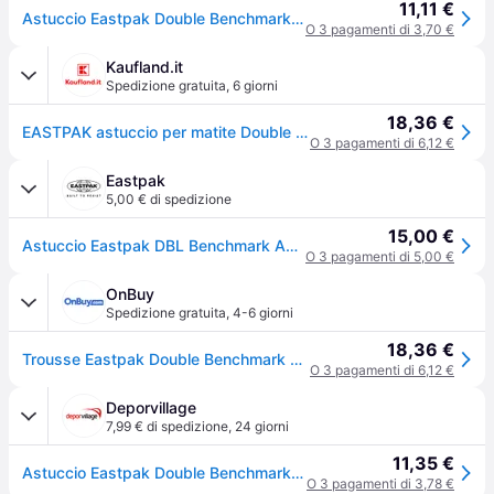
11,11 €
Astuccio Eastpak Double Benchmark - Gris - TU
O 3 pagamenti di 3,70 €
Kaufland.it
Spedizione gratuita
,
6 giorni
18,36 €
EASTPAK astuccio per matite Double Benchmark Sunday Grey grigio
O 3 pagamenti di 6,12 €
Eastpak
5,00 € di spedizione
15,00 €
Astuccio Eastpak DBL Benchmark Astuccio idrorepellente con 2 scomparti Sunday Grey
O 3 pagamenti di 5,00 €
OnBuy
Spedizione gratuita
,
4-6 giorni
18,36 €
Trousse Eastpak Double Benchmark Domenica Grigio
O 3 pagamenti di 6,12 €
Deporvillage
7,99 € di spedizione
,
24 giorni
11,35 €
Astuccio Eastpak Double Benchmark grigio chiaro - Grey
O 3 pagamenti di 3,78 €