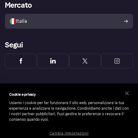
Accesso aziende
Stato operativo
Mercato
Esplora i negozi
Il tuo diritto di recesso
Vendi con Klarna
Piattaforme e partner
Politica di protezione
dell'acquirente Klarna
Italia
Segui
Cookie e privacy
Usiamo i cookie per far funzionare il sito web, personalizzare la tua
esperienza e analizzare la navigazione. Condividiamo anche i dati con
i nostri partner pubblicitari. Puoi gestire le preferenze o revocare il
consenso quando vuoi.
Cambia impostazioni