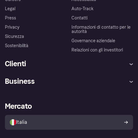
Legal
Auto-Track
Press
Contatti
Privacy
Informazioni di contatto per le
autorità
Sicurezza
Governance aziendale
Sostenibilità
Relazioni con gli investitori
Clienti
Assistenza
Arbitro bancario
Business
Login
Promessa di protezione contro
le frodi
Supporto aziende
Portale per sviluppatori
La Klarna app
Impostazioni sulla privacy
Accesso aziende
Stato operativo
Mercato
Esplora i negozi
Il tuo diritto di recesso
Vendi con Klarna
Piattaforme e partner
Politica di protezione
dell'acquirente Klarna
Italia