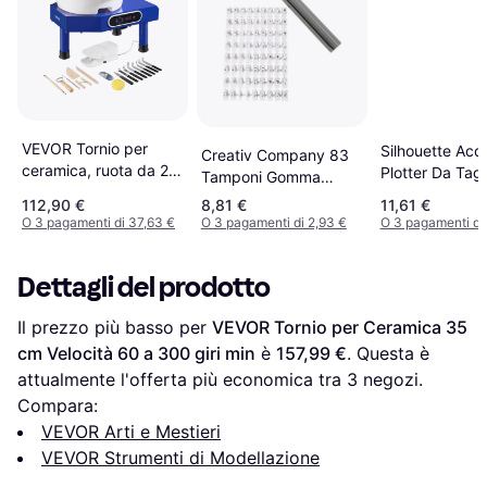
VEVOR Tornio per
Silhouette Acc
Creativ Company 83
ceramica, ruota da 25
Plotter Da Tagl
Tamponi Gomma
cm, pedale, pannello
Alfabeto Numeri 6 mm
112,90 €
8,81 €
11,61 €
LCD, strumenti per
O 3 pagamenti di 37,63 €
O 3 pagamenti di 2,93 €
O 3 pagamenti di
scolpire
Dettagli del prodotto
Il prezzo più basso per 
VEVOR Tornio per Ceramica 35 
cm Velocità 60 a 300 giri min
 è 
157,99 €
. Questa è 
attualmente l'offerta più economica tra 
3
 negozi.
Compara:
VEVOR Arti e Mestieri
VEVOR Strumenti di Modellazione