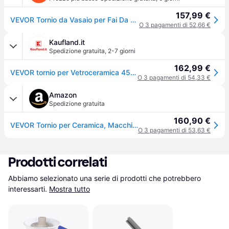
157,99 €
VEVOR Tornio da Vasaio per Fai Da Te, Ruota Ceramica da 35 cm, Velocità Regolabile da 60 a 300 giri/min, Controllo a Pedale, Bacinella Rimovibile, Gamba Regolabile, con Kit Accessori, Uso Domestico
O 3 pagamenti di 52,66 €
Kaufland.it
Spedizione gratuita
,
2-7 giorni
162,99 €
VEVOR tornio per Vetroceramica 450 W (35 cm) con pedale regolabile e gamba di sollevamento e ciotola rimovibile, macchina per modellare la Vetroceramica con accessori completi per il bricolage e l'artigianato, bianco
O 3 pagamenti di 54,33 €
Amazon
Spedizione gratuita
160,90 €
VEVOR Tornio per Ceramica, Macchina per la Formatura di Ceramiche da 35 cm, velocità da 60 a 300 Giri/min, con Accessori Pedale, Gamba di Sollevamento Regolabile, Vasca Rimovibile, Bianco
O 3 pagamenti di 53,63 €
Prodotti correlati
Abbiamo selezionato una serie di prodotti che potrebbero 
interessarti.
Mostra tutto