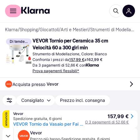
Per il tuo shopping
Per le aziende
Klarna
/
Shopping
/
Giocattoli
/
Arti e Mestieri
/
Strumenti di Modellazione
VEVOR Tornio per Ceramica 35 cm 
Di tendenza
Velocità 60 a 300 giri min
Strumento di Modellazione, Colore: Bianco
Confronta i prezzi da
157,99 €
a
162,99 €
Da 3 pagamenti di 52,66 € con
Prova pagamenti flessibili*
Vevor
Acquista presso 
Consigliato
Prezzo incl. consegna
Vevor
annuncio
157,99 €
Spedizione gratuita
,
6 giorni
O 3 pagamenti di 52,66 €
VEVOR Tornio da Vasaio per Fai Da Te, Ruota Ceramica da 35 cm, Velocità Regolabile da 60 a 300 giri/min, Controllo a Pedale, Bacinella Rimovibile, Gamba Regolabile, con Kit Accessori, Uso Domestico
Vevor
·
Prezzo più basso
Spedizione gratuita
,
6 giorni