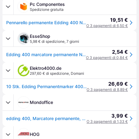
Pc Componentes
Spedizione gratuita
19,51 €
Pennarello permanente Edding 400 Nero Bianco Plastica 1 mm 10 pezzi
O 3 pagamenti di 6,50 €
EsseShop
5,98 € di spedizione
,
7 giorni
2,54 €
Edding 400 marcatore permanente Nero 10 pz
O 3 pagamenti di 0,84 €
Elektro4000.de
297,60 € di spedizione
,
Domani
26,69 €
10 Stk. Edding Permanentmarker 400 schwarz Strich-B.1mm Rundspitze 4-400001
O 3 pagamenti di 8,89 €
Mondoffice
3,99 €
edding 400, Marcatore permanente, Punta tonda, 1 mm, Nero
O 3 pagamenti di 1,33 €
HOG