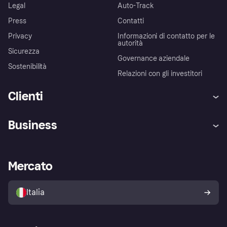
Legal
Auto-Track
Press
Contatti
Privacy
Informazioni di contatto per le
autorità
Sicurezza
Governance aziendale
Sostenibilità
Relazioni con gli investitori
Clienti
Assistenza
Arbitro bancario
Business
Login
Promessa di protezione contro
le frodi
Supporto aziende
Portale per sviluppatori
La Klarna app
Impostazioni sulla privacy
Accesso aziende
Stato operativo
Mercato
Esplora i negozi
Il tuo diritto di recesso
Vendi con Klarna
Piattaforme e partner
Politica di protezione
dell'acquirente Klarna
Italia