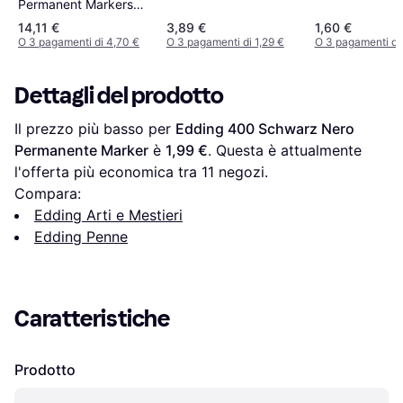
Permanent Markers
Black 12-Pack
14,11 €
3,89 €
1,60 €
O 3 pagamenti di 4,70 €
O 3 pagamenti di 1,29 €
O 3 pagamenti di
Dettagli del prodotto
Il prezzo più basso per 
Edding 400 Schwarz Nero 
Permanente Marker
 è 
1,99 €
. Questa è attualmente 
l'offerta più economica tra 
11
 negozi.
Compara:
Edding Arti e Mestieri
Edding Penne
Caratteristiche
Prodotto