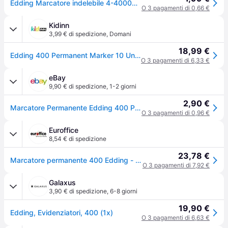
Edding Marcatore indelebile 4-400001 Nero resistente allacqua: Sì
O 3 pagamenti di 0,66 €
Kidinn
3,99 € di spedizione
,
Domani
18,99 €
Edding 400 Permanent Marker 10 Units Nero Bambini
O 3 pagamenti di 6,33 €
eBay
9,90 € di spedizione
,
1-2 giorni
2,90 €
Marcatore Permanente Edding 400 Punta Conica 1 Mm Nero E-400 001
O 3 pagamenti di 0,96 €
Euroffice
8,54 € di spedizione
23,78 €
Marcatore permanente 400 Edding - nero - tonda 1 mm - conf. 10
O 3 pagamenti di 7,92 €
Galaxus
3,90 € di spedizione
,
6-8 giorni
19,90 €
Edding, Evidenziatori, 400 (1x)
O 3 pagamenti di 6,63 €