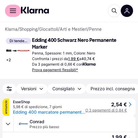
Per il tuo shopping
Per le aziende
Klarna
/
Shopping
/
Giocattoli
/
Arti e Mestieri
/
Penne
Edding 400 Schwarz Nero Permanente 
Di tendenza
Marker
Penna, Spessore: 1 mm, Colore: Nero
Confronta i prezzi da
1,99 €
a
40,74 €
+
2
Da 3 pagamenti di 0,66 € con
Prova pagamenti flessibili*
Versioni
Consigliato
Prezzo incl. consegna
EsseShop
annuncio
2,54 €
5,98 € di spedizione
,
7 giorni
O 3 pagamenti di 0,84 €
Edding 400 marcatore permanente Nero 10 pz
Conrad
Prezzo più basso
1,99 €