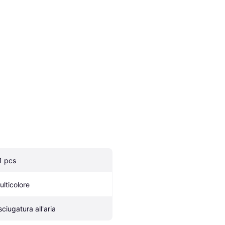
1 pcs
ulticolore
sciugatura all'aria