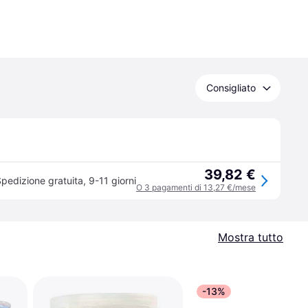
Consigliato
39,82 €
pedizione gratuita
,
9-11 giorni
O 3 pagamenti di 13,27 €/mese
Mostra tutto
-13%