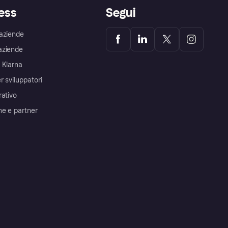
ess
Segui
aziende
aziende
 Klarna
r sviluppatori
rativo
me e partner