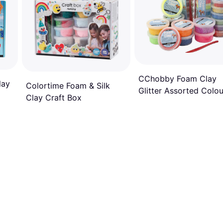
CChobby Foam Clay
lay
Colortime Foam & Silk
Glitter Assorted Colou
Clay Craft Box
Tubs 28-pack