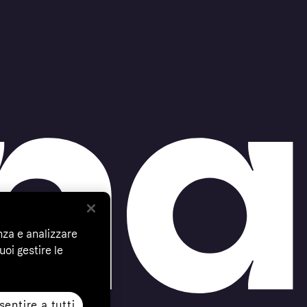
nza e analizzare
uoi gestire le
entire a tutti