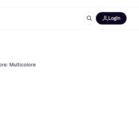
Login
Approfondimenti
ure per ufficio
re
Cos'è Klarna?
ore: Multicolore
categorie