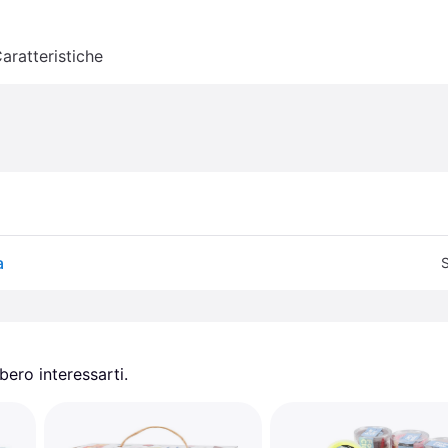
aratteristiche
a
S
ero interessarti.