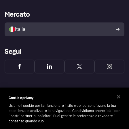
Supporto aziende
Portale per sviluppatori
La Klarna app
Impostazioni sulla privacy
Accesso aziende
Stato operativo
Mercato
Esplora i negozi
Il tuo diritto di recesso
Vendi con Klarna
Piattaforme e partner
Politica di protezione
dell'acquirente Klarna
Italia
Segui
Cookie e privacy
Usiamo i cookie per far funzionare il sito web, personalizzare la tua
esperienza e analizzare la navigazione. Condividiamo anche i dati con
i nostri partner pubblicitari. Puoi gestire le preferenze o revocare il
consenso quando vuoi.