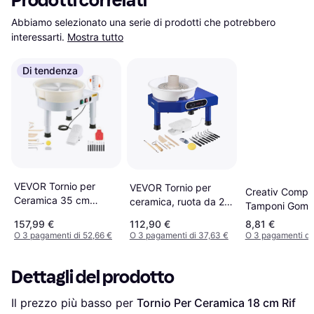
Prodotti correlati
Abbiamo selezionato una serie di prodotti che potrebbero 
interessarti.
Mostra tutto
Di tendenza
VEVOR Tornio per
VEVOR Tornio per
Creativ Compa
Ceramica 35 cm
ceramica, ruota da 25
Tamponi Gom
Velocità 60 a 300 giri
cm, pedale, pannello
Alfabeto Nume
157,99 €
112,90 €
8,81 €
min
LCD, strumenti per
O 3 pagamenti di 52,66 €
O 3 pagamenti di 37,63 €
O 3 pagamenti di
scolpire
Dettagli del prodotto
Il prezzo più basso per 
Tornio Per Ceramica 18 cm Rif 