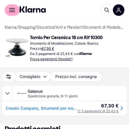
Per il tuo shopping
Per le aziende
Klarna
/
Shopping
/
Giocattoli
/
Arti e Mestieri
/
Strumenti di Modellazione
Tornio Per Ceramica 18 cm Rif 10300
Strumento di Modellazione, Colore: Bianco
Prezzo
67,30 €
Da 3 pagamenti di 22,43 € con
+
1
Prova pagamenti flessibili*
Consigliato
Prezzo incl. consegna
Galaxus
Spedizione gratuita
,
9-11 giorni
67,30 €
Creativ Company, Strumenti per modellare, Tornio per ceramica 18 cm (10300)
O 3 pagamenti di 22,43 €