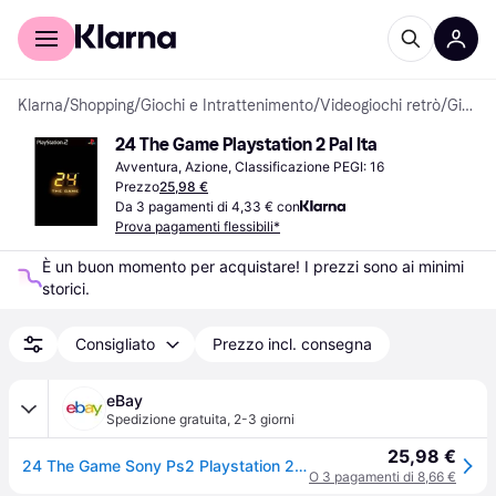
Per il tuo shopping
Per le aziende
Klarna
/
Shopping
/
Giochi e Intrattenimento
/
Videogiochi retrò
/
Giochi per PlayStation 2
24 The Game Playstation 2 Pal Ita
Avventura, Azione, Classificazione PEGI: 16
Prezzo
25,98 €
Da 3 pagamenti di 4,33 € con
Prova pagamenti flessibili*
È un buon momento per acquistare! I prezzi sono ai minimi 
storici.
Consigliato
Prezzo incl. consegna
eBay
Spedizione gratuita
,
2-3 giorni
25,98 €
24 The Game Sony Ps2 Playstation 2 Pal Ita Italiano Originale Nuovo Sigillato
O 3 pagamenti di 8,66 €