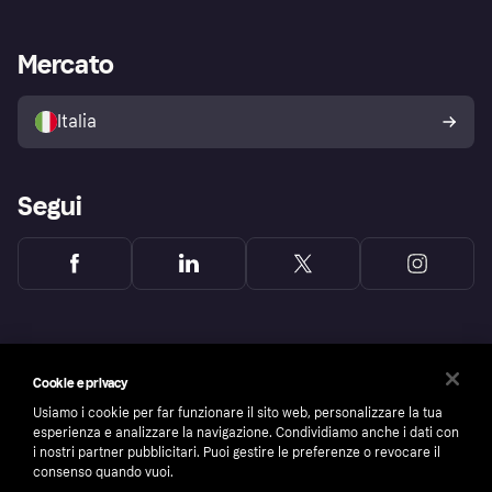
le frodi
Supporto aziende
Portale per sviluppatori
La Klarna app
Impostazioni sulla privacy
Accesso aziende
Stato operativo
Mercato
Esplora i negozi
Il tuo diritto di recesso
Vendi con Klarna
Piattaforme e partner
Politica di protezione
dell'acquirente Klarna
Italia
Segui
Cookie e privacy
Usiamo i cookie per far funzionare il sito web, personalizzare la tua
esperienza e analizzare la navigazione. Condividiamo anche i dati con
i nostri partner pubblicitari. Puoi gestire le preferenze o revocare il
consenso quando vuoi.