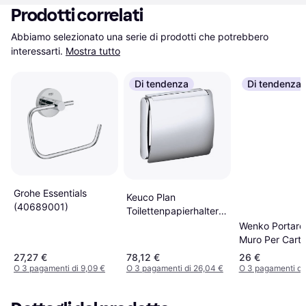
Prodotti correlati
Abbiamo selezionato una serie di prodotti che potrebbero 
interessarti.
Mostra tutto
Di tendenza
Di tendenza
Grohe Essentials
Keuco Plan
(40689001)
Toilettenpapierhalter
14960 Mit Deckel
Wenko Portaro
Muro Per Cart
Igienica Bosio 
27,27 €
78,12 €
26 €
x 10.5 x 6.5 c
O 3 pagamenti di 9,09 €
O 3 pagamenti di 26,04 €
O 3 pagamenti di