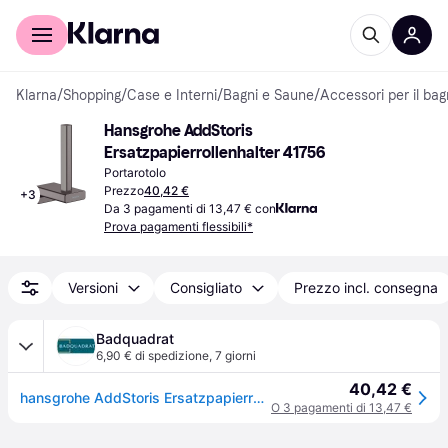
Per il tuo shopping
Per le aziende
Klarna
/
Shopping
/
Case e Interni
/
Bagni e Saune
/
Accessori per il ba
Hansgrohe AddStoris 
Ersatzpapierrollenhalter 41756
Portarotolo
Prezzo
40,42 €
+
3
Da 3 pagamenti di 13,47 € con
Prova pagamenti flessibili*
Versioni
Consigliato
Prezzo incl. consegna
Badquadrat
6,90 € di spedizione
,
7 giorni
40,42 €
hansgrohe AddStoris Ersatzpapierrollenhalter, 41756340
O 3 pagamenti di 13,47 €