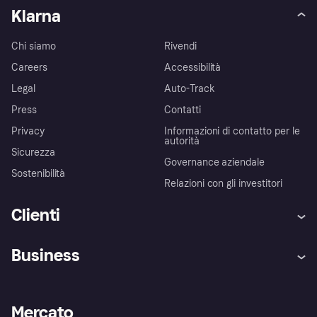
Klarna
Chi siamo
Rivendi
Careers
Accessibilità
Legal
Auto-Track
Press
Contatti
Privacy
Informazioni di contatto per le
autorità
Sicurezza
Governance aziendale
Sostenibilità
Relazioni con gli investitori
Clienti
Assistenza
Arbitro bancario
Business
Login
Promessa di protezione contro
le frodi
Supporto aziende
Portale per sviluppatori
La Klarna app
Impostazioni sulla privacy
Accesso aziende
Stato operativo
Mercato
Esplora i negozi