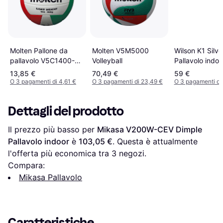
Wilson K1 Silve
Molten V5M5000
Molten Pallone da
Pallavolo indoo
Volleyball
pallavolo V5C1400-L
Bianco
13,85 €
70,49 €
59 €
O 3 pagamenti di 4,61 €
O 3 pagamenti di 23,49 €
O 3 pagamenti di
Dettagli del prodotto
Il prezzo più basso per 
Mikasa V200W-CEV Dimple 
Pallavolo indoor
 è 
103,05 €
. Questa è attualmente 
l'offerta più economica tra 
3
 negozi.
Compara:
Mikasa Pallavolo
Caratteristiche