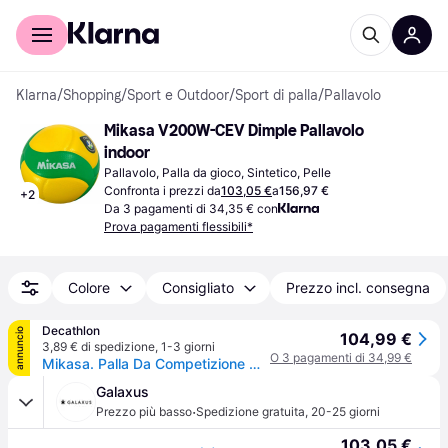
Per il tuo shopping
Per le aziende
Klarna
/
Shopping
/
Sport e Outdoor
/
Sport di palla
/
Pallavolo
Mikasa V200W-CEV Dimple Pallavolo 
indoor
Pallavolo, Palla da gioco, Sintetico, Pelle
Confronta i prezzi da
103,05 €
a
156,97 €
+
2
Da 3 pagamenti di 34,35 € con
Prova pagamenti flessibili*
Colore
Consigliato
Prezzo incl. consegna
Decathlon
annuncio
104,99 €
3,89 € di spedizione
,
1-3 giorni
O 3 pagamenti di 34,99 €
Mikasa. Palla Da Competizione Mikasa V200w-cev Palloni Pallavolo Ritiro Gratis - multicoloregiallo - 5
Galaxus
·
Prezzo più basso
Spedizione gratuita
,
20-25 giorni
103,05 €