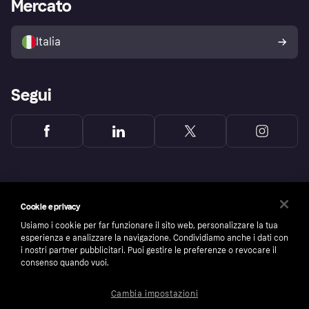
Accesso aziende
Stato operativo
Mercato
Esplora i negozi
Il tuo diritto di recesso
Vendi con Klarna
Piattaforme e partner
Politica di protezione
dell'acquirente Klarna
Italia
Segui
Cookie e privacy
Usiamo i cookie per far funzionare il sito web, personalizzare la tua
esperienza e analizzare la navigazione. Condividiamo anche i dati con
i nostri partner pubblicitari. Puoi gestire le preferenze o revocare il
consenso quando vuoi.
Cambia impostazioni
Copyright © 2005-2026 Klarna Bank AB (publ). Headquarters: Stockholm, Sweden. All