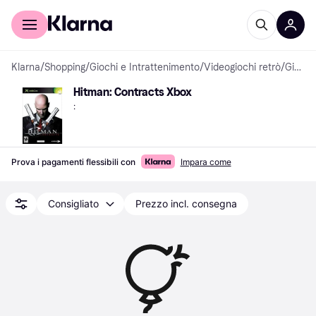
Per il tuo shopping
Per le aziende
Klarna
/
Shopping
/
Giochi e Intrattenimento
/
Videogiochi retrò
/
Giochi per Xbox
Hitman: Contracts Xbox
:
Prova i pagamenti flessibili con
Impara come
Consigliato
Prezzo incl. consegna