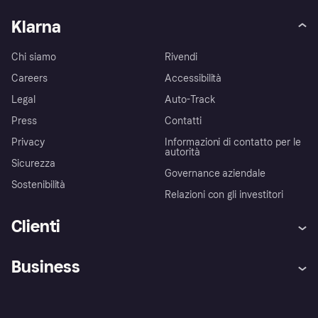
Klarna
Chi siamo
Rivendi
Careers
Accessibilità
Legal
Auto-Track
Press
Contatti
Privacy
Informazioni di contatto per le
autorità
Sicurezza
Governance aziendale
Sostenibilità
Relazioni con gli investitori
Clienti
Assistenza
Arbitro bancario
Business
Login
Promessa di protezione contro
le frodi
Supporto aziende
Portale per sviluppatori
La Klarna app
Impostazioni sulla privacy