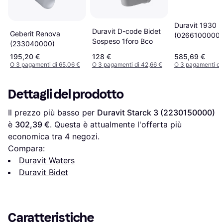
Duravit 1930
Duravit D-code Bidet
Geberit Renova
(0266100000)
Sospeso 1foro Bco
(233040000)
195,20 €
128 €
585,69 €
O 3 pagamenti di 65,06 €
O 3 pagamenti di 42,66 €
O 3 pagamenti di
Dettagli del prodotto
Il prezzo più basso per 
Duravit Starck 3 (2230150000)
è 
302,39 €
. Questa è attualmente l'offerta più 
economica tra 
4
 negozi.
Compara:
Duravit Waters
Duravit Bidet
Caratteristiche