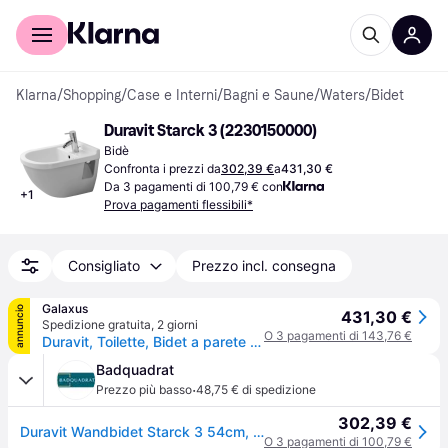
Per il tuo shopping
Per le aziende
Klarna
/
Shopping
/
Case e Interni
/
Bagni e Saune
/
Waters
/
Bidet
Duravit Starck 3 (2230150000)
Bidè
Confronta i prezzi da
302,39 €
a
431,30 €
Da 3 pagamenti di 100,79 € con
+
1
Prova pagamenti flessibili*
Consigliato
Prezzo incl. consegna
Galaxus
annuncio
431,30 €
Spedizione gratuita
,
2 giorni
O 3 pagamenti di 143,76 €
Duravit, Toilette, Bidet a parete Starck 3 bianco 2230150000
Badquadrat
·
Prezzo più basso
48,75 € di spedizione
302,39 €
Duravit Wandbidet Starck 3 54cm, 2230150000
O 3 pagamenti di 100,79 €