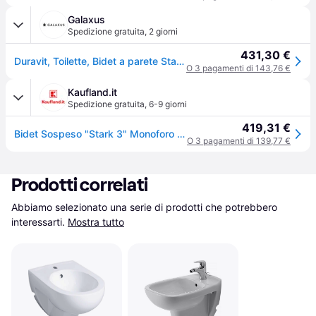
Galaxus
Spedizione gratuita
,
2 giorni
431,30 €
Duravit, Toilette, Bidet a parete Starck 3 bianco 2230150000
O 3 pagamenti di 143,76 €
Kaufland.it
Spedizione gratuita
,
6-9 giorni
419,31 €
Bidet Sospeso "Stark 3" Monoforo 360X540
O 3 pagamenti di 139,77 €
Prodotti correlati
Abbiamo selezionato una serie di prodotti che potrebbero 
interessarti.
Mostra tutto