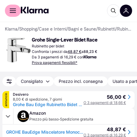
Per il tuo shopping
Per le aziende
Klarna
/
Shopping
/
Case e Interni
/
Bagni e Saune
/
Rubinetti
/
Rubinetti per bidet
Grohe Single-Lever Bidet Race
Rubinetto per bidet
Confronta i prezzi da
48,87 €
a
88,23 €
Da 3 pagamenti di 16,29 € con
Prova pagamenti flessibili*
Consigliato
Prezzo incl. consegna
Usato a part
Desivero
annuncio
56,00 €
8,00 € di spedizione
,
7 giorni
O 3 pagamenti di 18,66 €
Grohe Bau Edge Rubinetto Bidet Monoleva Codice Prod: 23331000
Amazon
·
Prezzo più basso
Spedizione gratuita
48,87 €
GROHE BauEdge Miscelatore Monocomando per Bidet, Cromo 23331000
O 3 pagamenti di 16,29 €