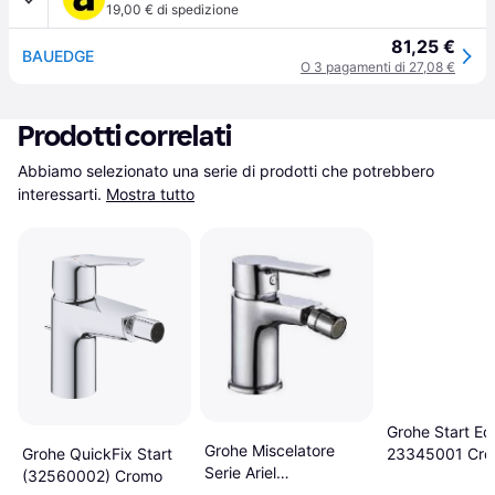
19,00 € di spedizione
81,25 €
BAUEDGE
O 3 pagamenti di 27,08 €
Prodotti correlati
Abbiamo selezionato una serie di prodotti che potrebbero 
interessarti.
Mostra tutto
Grohe Start E
Grohe Miscelatore
Grohe QuickFix Start
23345001 Cr
Serie Ariel
(32560002) Cromo
Monocomando Bidet