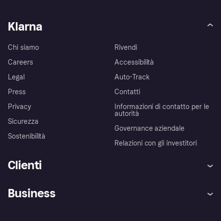
Klarna
Chi siamo
Rivendi
Careers
Accessibilità
Legal
Auto-Track
Press
Contatti
Privacy
Informazioni di contatto per le
autorità
Sicurezza
Governance aziendale
Sostenibilità
Relazioni con gli investitori
Clienti
Assistenza
Arbitro bancario
Business
Login
Promessa di protezione contro
le frodi
Supporto aziende
Portale per sviluppatori
La Klarna app