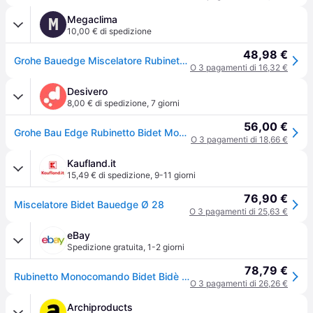
Megaclima
M
10,00 € di spedizione
48,98 €
Grohe Bauedge Miscelatore Rubinetto Monocomando StarLight Cromo in Metallo per Bidet 23331000
O 3 pagamenti di 16,32 €
Desivero
8,00 € di spedizione
,
7 giorni
56,00 €
Grohe Bau Edge Rubinetto Bidet Monoleva Codice Prod: 23331000
O 3 pagamenti di 18,66 €
Kaufland.it
15,49 € di spedizione
,
9-11 giorni
76,90 €
Miscelatore Bidet Bauedge Ø 28
O 3 pagamenti di 25,63 €
eBay
Spedizione gratuita
,
1-2 giorni
78,79 €
Rubinetto Monocomando Bidet Bidè Bagno Miscelatore Cromo Grohe Bauedge
O 3 pagamenti di 26,26 €
Archiproducts