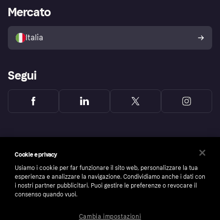
Impostazioni sulla privacy
Accesso aziende
Stato operativo
Mercato
Esplora i negozi
Il tuo diritto di recesso
Vendi con Klarna
Piattaforme e partner
Politica di protezione
dell'acquirente Klarna
Italia
Segui
Cookie e privacy
Usiamo i cookie per far funzionare il sito web, personalizzare la tua
esperienza e analizzare la navigazione. Condividiamo anche i dati con
i nostri partner pubblicitari. Puoi gestire le preferenze o revocare il
consenso quando vuoi.
Cambia impostazioni