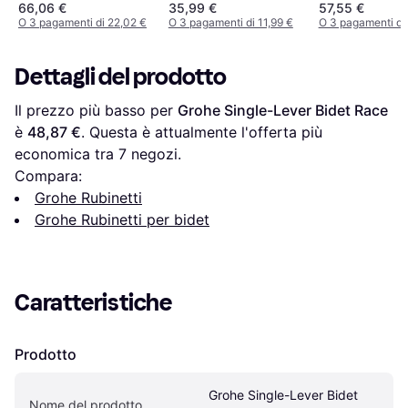
66,06 €
35,99 €
57,55 €
793CR
O 3 pagamenti di 22,02 €
O 3 pagamenti di 11,99 €
O 3 pagamenti di 
Dettagli del prodotto
Il prezzo più basso per 
Grohe Single-Lever Bidet Race
è 
48,87 €
. Questa è attualmente l'offerta più 
economica tra 
7
 negozi.
Compara:
Grohe Rubinetti
Grohe Rubinetti per bidet
Caratteristiche
Prodotto
Grohe Single-Lever Bidet 
Nome del prodotto