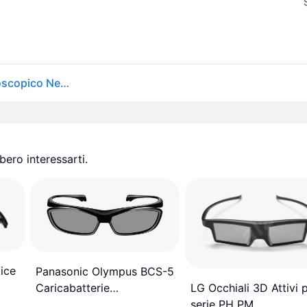
Dangbei 01.4A04-ACG030-EU00 occhiale 3D stereoscopico Nero 1 pz
ero interessarti.
lice
Panasonic Olympus BCS-5
LG Occhiali 3D Attivi 
Caricabatterie
serie PH PM
Alimentatore Grigio