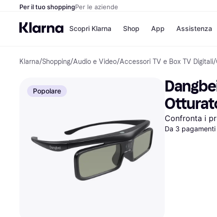
Per il tuo shopping
Per le aziende
Scopri Klarna
Shop
App
Assistenza
Klarna
/
Shopping
/
Audio e Video
/
Accessori TV e Box TV Digitali
/
Opzioni di pagame
Negozi
Opzioni di pagamen
Booking.c
Dangbei 
Paga ora
Unieuro
Popolare
Paga in 3 rate
Media Wor
Otturat
Paga dopo 30 giorni
eBay
Finanziamento
Zalando
Confronta i pr
Da 3 pagamenti 
Elenco negozi