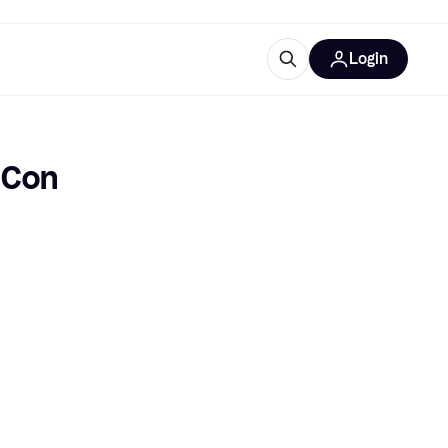
Login
Approfondimenti
ure per ufficio
re
Cos'è Klarna?
 Con 
categorie