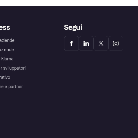
ess
Segui
aziende
aziende
 Klarna
r sviluppatori
rativo
me e partner