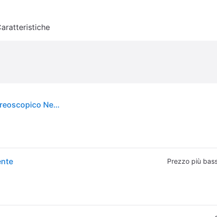
aratteristiche
Dangbei 01.4A04-ACG030-EU00 occhiale 3D stereoscopico Nero 1 pz
ente
Prezzo più bas