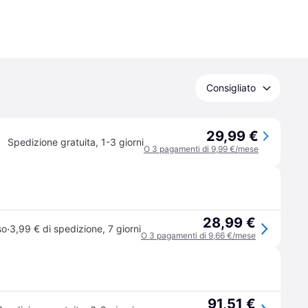
Consigliato
29,99 €
Spedizione gratuita
,
1-3 giorni
O 3 pagamenti di 9,99 €/mese
28,99 €
·
so
3,99 € di spedizione
,
7 giorni
O 3 pagamenti di 9,66 €/mese
91,51 €