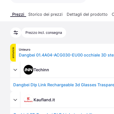
Prezzi
Storico dei prezzi
Dettagli del prodotto
C
Prezzo incl. consegna
annuncio
Unieuro
Techinn
Dangbei Dlp Link Rechargeable 3d Glasses Traspar
Kaufland.it