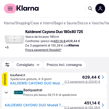
Per il tuo shopping
Per le aziende
Klarna
/
Shopping
/
Case e Interni
/
Bagni e Saune
/
Docce e Vasche
/
Va
Kaldewei Cayono Duo 180x80 725
Vasca da Incasso 180cm
Confronta i prezzi da
451,14 €
a
629,44 €
Da 3 pagamenti di 150,38 € con
+
5
Prova pagamenti flessibili*
Consigliato
Prezzo incl. consegna
Kaufland.it
annuncio
629,44 €
Spedizione gratuita
,
4-6 giorni
O 3 pagamenti di 209,81 €
KALDEWEI CAYONO DUO Mod. 725, Baignoires rectangulaires, 180x80cm, 272500010001, 272500010001
Badquadrat
·
Prezzo più basso
58,75 € di spedizione
451,14 €
KALDEWEI CAYONO DUO Modell 725, Rechteck-Badewanne, 180x80cm, 272500010001
O 3 pagamenti di 150,38 €