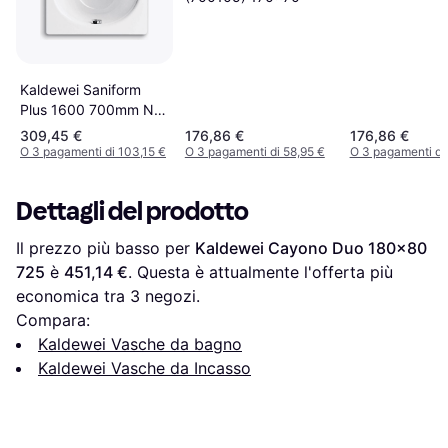
Kaldewei Saniform
Plus 1600 700mm No
Tap Holes Steel Bath
309,45 €
176,86 €
176,86 €
O 3 pagamenti di 103,15 €
O 3 pagamenti di 58,95 €
O 3 pagamenti di
Dettagli del prodotto
Il prezzo più basso per 
Kaldewei Cayono Duo 180x80 
725
 è 
451,14 €
. Questa è attualmente l'offerta più 
economica tra 
3
 negozi.
Compara:
Kaldewei Vasche da bagno
Kaldewei Vasche da Incasso