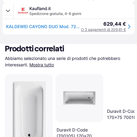
Kaufland.it
Spedizione gratuita
,
4-6 giorni
629,44 €
KALDEWEI CAYONO DUO Mod. 725, Baignoires rectangulaires, 180x80cm, 272500010001, 272500010001
O 3 pagamenti di 209,81 €
Prodotti correlati
Abbiamo selezionato una serie di prodotti che potrebbero 
interessarti.
Mostra tutto
Duravit D-Cod
170x75 70010
Duravit D-Code
(700105) 170x70