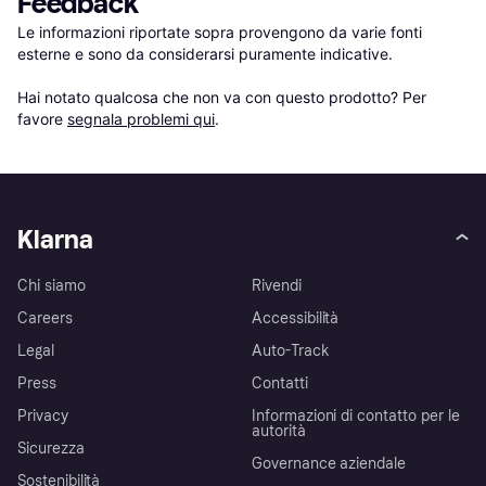
Feedback
Le informazioni riportate sopra provengono da varie fonti 
esterne e sono da considerarsi puramente indicative.

Hai notato qualcosa che non va con questo prodotto? Per 
favore 
segnala problemi qui
.
Klarna
Chi siamo
Rivendi
Careers
Accessibilità
Legal
Auto-Track
Press
Contatti
Privacy
Informazioni di contatto per le
autorità
Sicurezza
Governance aziendale
Sostenibilità