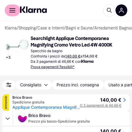
Per il tuo shopping
Per le aziende
Klarna
/
Shopping
/
Case e Interni
/
Bagni e Saune
/
Arredamenti Bagno
Searchlight Applique Contemporanea 
Magnifying Cromo Vetro Led 4W 4000K
Specchio da bagno
Confronta i prezzi da
140,00 €
a
154,00 €
+
3
Da 3 pagamenti di 46,66 € con
Prova pagamenti flessibili*
Consigliato
Prezzo incl. consegna
Usato a part
Brico Bravo
annuncio
140,00 €
Spedizione gratuita
O 3 pagamenti di 46,66 €
Applique Contemporanea Magnifying Metallo Cromo Vetro Led 4W 4000K
Brico Bravo
·
Prezzo più basso
Spedizione gratuita
140,00 €