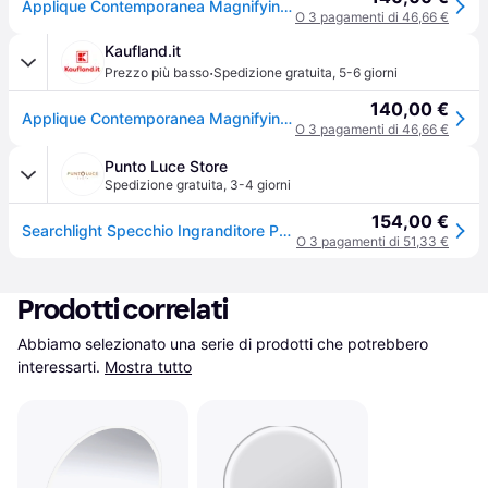
Applique Contemporanea Magnifying Metallo Cromo Vetro Led 4W 4000K
O 3 pagamenti di 46,66 €
Kaufland.it
·
Prezzo più basso
Spedizione gratuita
,
5-6 giorni
140,00 €
Applique Contemporanea Magnifying Metallo Cromo Vetro Led 4W 4000K
O 3 pagamenti di 46,66 €
Punto Luce Store
Spedizione gratuita
,
3-4 giorni
154,00 €
Searchlight Specchio Ingranditore Per Il Bagno - Metallo Cromato E Specchio
O 3 pagamenti di 51,33 €
Prodotti correlati
Abbiamo selezionato una serie di prodotti che potrebbero 
interessarti.
Mostra tutto