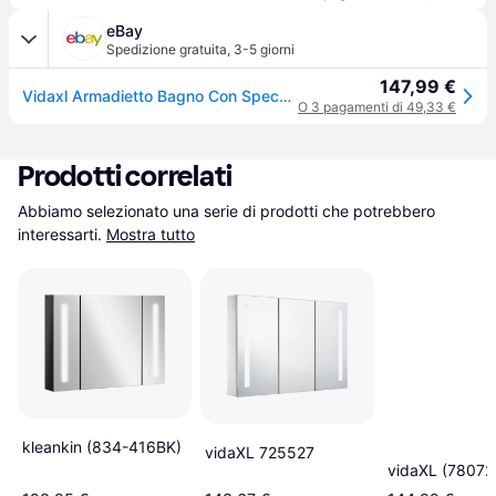
eBay
Spedizione gratuita
,
3-5 giorni
147,99 €
Vidaxl Armadietto Bagno Con Specchio E Led Nero Lucido 62x14x60 Cm
O 3 pagamenti di 49,33 €
Prodotti correlati
Abbiamo selezionato una serie di prodotti che potrebbero 
interessarti.
Mostra tutto
kleankin (834-416BK)
vidaXL 725527
vidaXL (78072