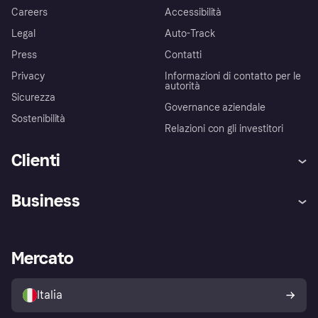
Careers
Accessibilità
Legal
Auto-Track
Press
Contatti
Privacy
Informazioni di contatto per le
autorità
Sicurezza
Governance aziendale
Sostenibilità
Relazioni con gli investitori
Clienti
Assistenza
Arbitro bancario
Business
Login
Promessa di protezione contro
le frodi
Supporto aziende
Portale per sviluppatori
La Klarna app
Impostazioni sulla privacy
Accesso aziende
Stato operativo
Mercato
Esplora i negozi
Il tuo diritto di recesso
Vendi con Klarna
Piattaforme e partner
Politica di protezione
dell'acquirente Klarna
Italia