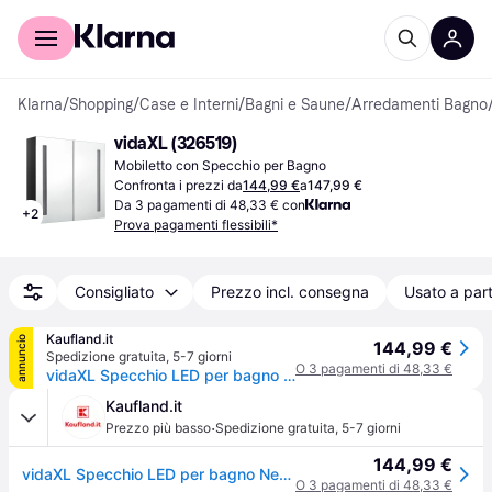
Per il tuo shopping
Per le aziende
Klarna
/
Shopping
/
Case e Interni
/
Bagni e Saune
/
Arredamenti Bagno
vidaXL (326519)
Mobiletto con Specchio per Bagno
Confronta i prezzi da
144,99 €
a
147,99 €
Da 3 pagamenti di 48,33 € con
+
2
Prova pagamenti flessibili*
Consigliato
Prezzo incl. consegna
Usato a part
Kaufland.it
annuncio
144,99 €
Spedizione gratuita
,
5-7 giorni
O 3 pagamenti di 48,33 €
vidaXL Specchio LED per bagno Nero lucido 62x14x60 cm
Kaufland.it
·
Prezzo più basso
Spedizione gratuita
,
5-7 giorni
144,99 €
vidaXL Specchio LED per bagno Nero lucido 62x14x60 cm
O 3 pagamenti di 48,33 €