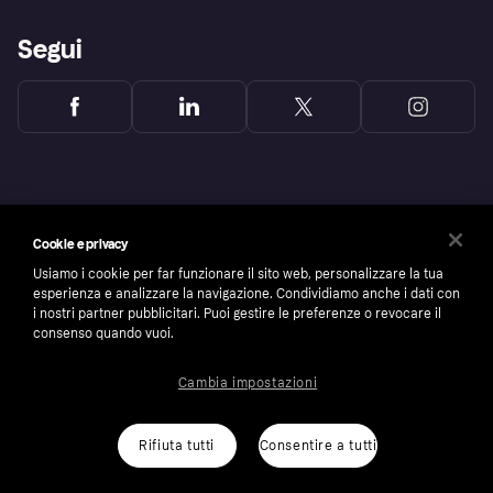
Segui
Cookie e privacy
Usiamo i cookie per far funzionare il sito web, personalizzare la tua
esperienza e analizzare la navigazione. Condividiamo anche i dati con
i nostri partner pubblicitari. Puoi gestire le preferenze o revocare il
consenso quando vuoi.
Cambia impostazioni
Copyright © 2005-2026 Klarna Bank AB (publ). Headquarters: Stockholm, Sweden. All
rights reserved. Klarna Bank AB (publ). Sveavägen 46, 111 34 Stockholm. Organization
number: 556737-0431
Rifiuta tutti
Consentire a tutti
Cookies
Klarna.com