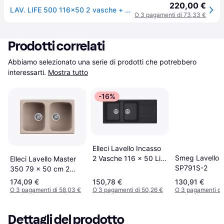
220,00 €
LAV. LIFE 500 116x50 2 vasche + gocciolatoio AVENA 51
O 3 pagamenti di 73,33 €
Prodotti correlati
Abbiamo selezionato una serie di prodotti che potrebbero 
interessarti.
Mostra tutto
-16%
Elleci Lavello Incasso
Smeg Lavello
2 Vasche 116 x 50 Life
Elleci Lavello Master
SP791S-2
500 Granitek Nero
350 79 x 50 cm 2
Lg250040
Vasche Avena
174,09 €
150,78 €
130,91 €
O 3 pagamenti di 58,03 €
O 3 pagamenti di 50,26 €
O 3 pagamenti di
Dettagli del prodotto