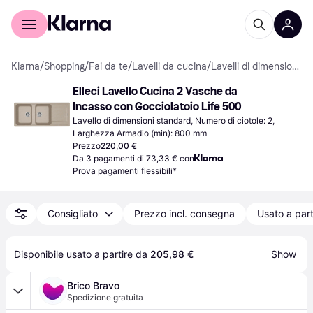
Per il tuo shopping
Per le aziende
Klarna
/
Shopping
/
Fai da te
/
Lavelli da cucina
/
Lavelli di dimensioni standard
Elleci Lavello Cucina 2 Vasche da 
Incasso con Gocciolatoio Life 500
Lavello di dimensioni standard, Numero di ciotole: 2, 
Larghezza Armadio (min): 800 mm
Prezzo
220,00 €
Da 3 pagamenti di 73,33 € con
Prova pagamenti flessibili*
Consigliato
Prezzo incl. consegna
Usato a part
Disponibile usato a partire da 
205,98 €
Show
Brico Bravo
Spedizione gratuita