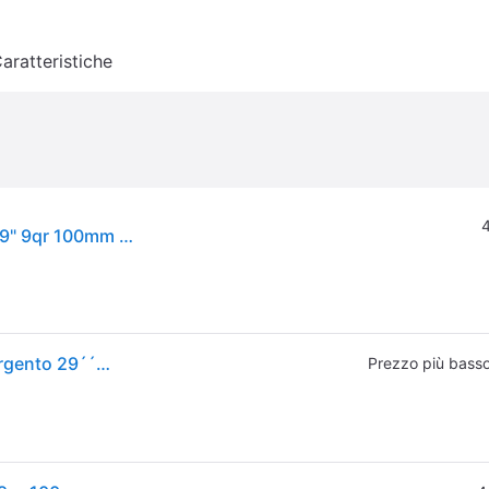
aratteristiche
4
Rockshox. Forcella Rockshox Judy Gold Rl Crw 29" 9qr 100mm Nr 51os Sa Forcelle Bici Ritiro Gratis - nero - Senza taglia
Rockshox Judy Gold Rl Crown Qr 51 Mm Mtb Fork Argento 29´´ / 100 mm
Prezzo più bass