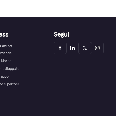
ess
Segui
aziende
aziende
 Klarna
r sviluppatori
rativo
me e partner