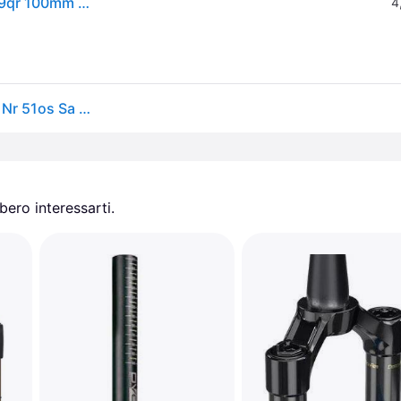
Rockshox. Forcella Rockshox Judy Gold Rl Crw 29" 9qr 100mm Nr 51os Sa Forcelle Bici Ritiro Gratis - nero - Senza taglia
4
Forcella Rockshox Judy Gold Rl Crw 29" 9qr 100mm Nr 51os Sa - Noir
ero interessarti.