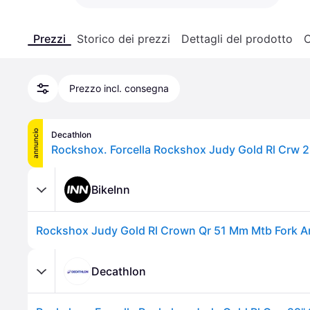
Prezzi
Storico dei prezzi
Dettagli del prodotto
C
Prezzo incl. consegna
annuncio
Decathlon
BikeInn
Decathlon