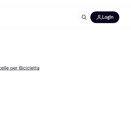
Login
Approfondimenti
ure per ufficio
re
Cos'è Klarna?
elle per Bicicletta
categorie