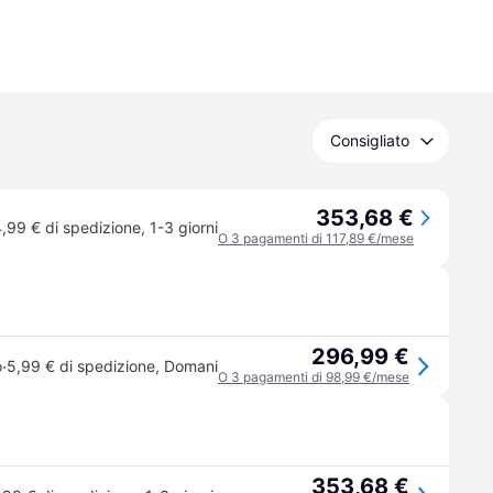
Consigliato
353,68 €
,99 € di spedizione
,
1-3 giorni
O 3 pagamenti di 117,89 €/mese
296,99 €
·
o
5,99 € di spedizione
,
Domani
O 3 pagamenti di 98,99 €/mese
353,68 €