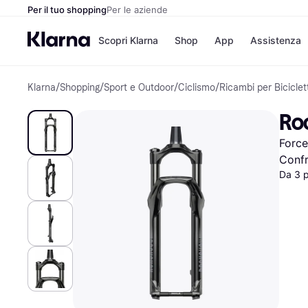
Per il tuo shopping
Per le aziende
Scopri Klarna
Shop
App
Assistenza
Klarna
/
Shopping
/
Sport e Outdoor
/
Ciclismo
/
Ricambi per Biciclet
Opzioni di pagame
Negozi
Opzioni di pagamen
Booking.c
Ro
Paga ora
Unieuro
Paga in 3 rate
Media Wor
Force
Paga dopo 30 giorni
eBay
Finanziamento
Zalando
Confr
Da 3 
Elenco negozi