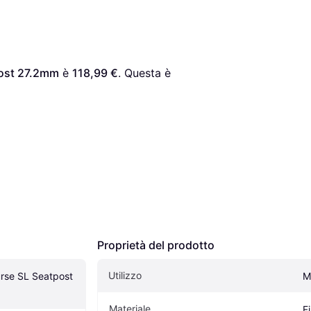
post 27.2mm
 è 
118,99 €
. Questa è 
Proprietà del prodotto
Utilizzo
rse SL Seatpost 
M
Materiale
F