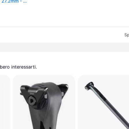
Reggisella Zipp Service Course SL 400 mm Carbon - 27.2mm - Green
Sp
ero interessarti.