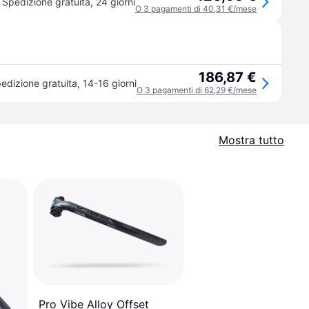
Spedizione gratuita
,
24 giorni
O 3 pagamenti di 40,31 €/mese
186,87 €
edizione gratuita
,
14-16 giorni
O 3 pagamenti di 62,29 €/mese
Mostra tutto
Pro Vibe Alloy Offset