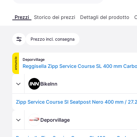
Prezzi
Storico dei prezzi
Dettagli del prodotto
C
Prezzo incl. consegna
annuncio
Deporvillage
BikeInn
Zipp Service Course Sl Seatpost Nero 400 mm / 27
Deporvillage