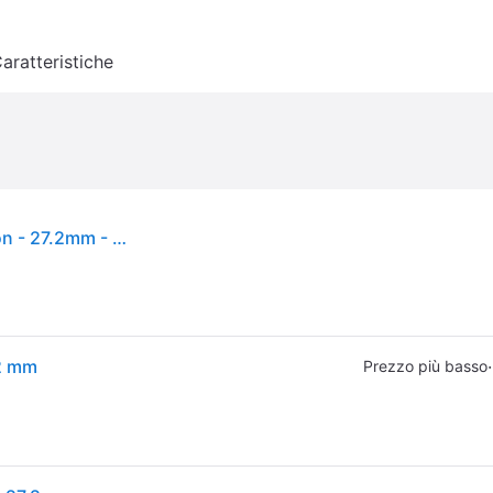
aratteristiche
Reggisella Zipp Service Course SL 400 mm Carbon - 27.2mm - Green
.2 mm
·
Prezzo più basso