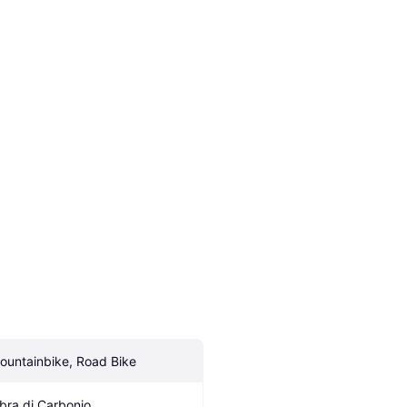
ountainbike, Road Bike
ibra di Carbonio