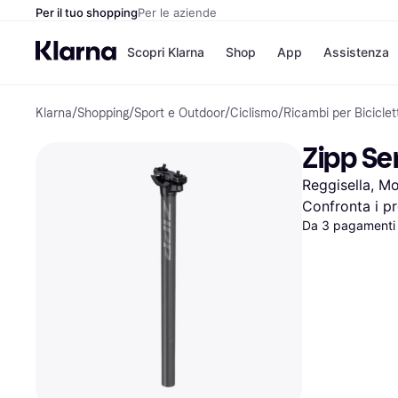
Per il tuo shopping
Per le aziende
Scopri Klarna
Shop
App
Assistenza
Klarna
/
Shopping
/
Sport e Outdoor
/
Ciclismo
/
Ricambi per Biciclet
Opzioni di pagame
Negozi
Opzioni di pagamen
Booking.c
Zipp Se
Paga ora
Unieuro
Paga in 3 rate
Media Wor
Reggisella, M
Paga dopo 30 giorni
eBay
Finanziamento
Zalando
Confronta i pr
Da 3 pagamenti
Elenco negozi