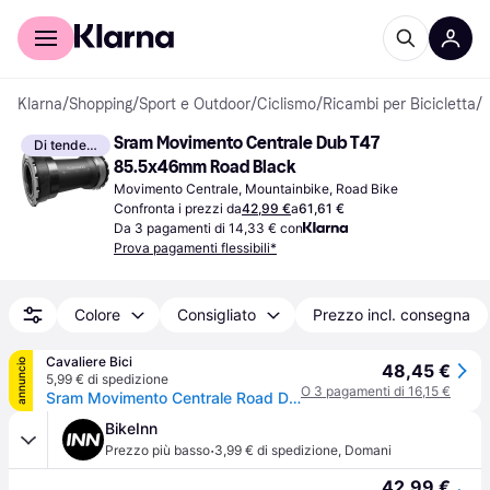
Per il tuo shopping
Per le aziende
Klarna
/
Shopping
/
Sport e Outdoor
/
Ciclismo
/
Ricambi per Bicicletta
/
M
Sram Movimento Centrale Dub T47 
Di tendenza
85.5x46mm Road Black
Movimento Centrale, Mountainbike, Road Bike
Confronta i prezzi da
42,99 €
a
61,61 €
Da 3 pagamenti di 14,33 € con
Prova pagamenti flessibili*
Colore
Consigliato
Prezzo incl. consegna
Cavaliere Bici
annuncio
48,45 €
5,99 € di spedizione
O 3 pagamenti di 16,15 €
Sram Movimento Centrale Road DUB T47 85,5x46mm
BikeInn
·
Prezzo più basso
3,99 € di spedizione
,
Domani
42,99 €