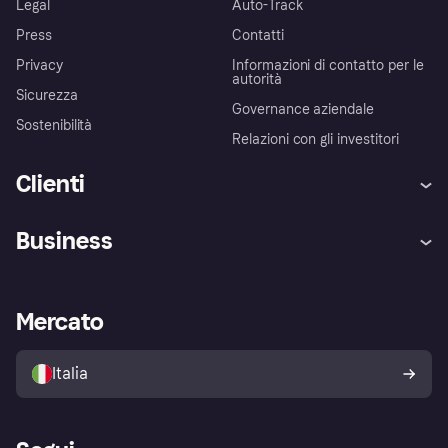
Legal
Auto-Track
Press
Contatti
Privacy
Informazioni di contatto per le
autorità
Sicurezza
Governance aziendale
Sostenibilità
Relazioni con gli investitori
Clienti
Assistenza
Arbitro bancario
Business
Login
Promessa di protezione contro
le frodi
Supporto aziende
Portale per sviluppatori
La Klarna app
Impostazioni sulla privacy
Accesso aziende
Stato operativo
Mercato
Esplora i negozi
Il tuo diritto di recesso
Vendi con Klarna
Piattaforme e partner
Politica di protezione
dell'acquirente Klarna
Italia