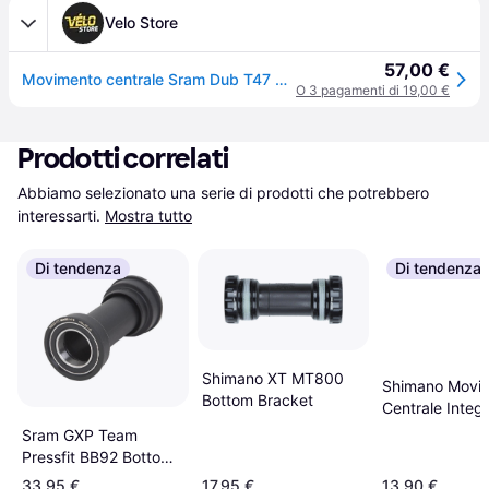
Velo Store
57,00 €
Movimento centrale Sram Dub T47 Route 85,5Mm - Noir
O 3 pagamenti di 19,00 €
Prodotti correlati
Abbiamo selezionato una serie di prodotti che potrebbero 
interessarti.
Mostra tutto
Di tendenza
Di tendenza
Shimano XT MT800
Shimano Movi
Bottom Bracket
Centrale Integ
Mountain Bike
Sram GXP Team
Noir
Pressfit BB92 Bottom
Bracket
33,95 €
17,95 €
13,90 €