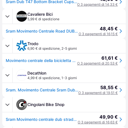
Sram Dub T47 Bottom Bracket Cups Nero 85.5 mm
O 3 pagamenti di 14,33 €
Cavaliere Bici
5,99 € di spedizione
48,45 €
Sram Movimento Centrale Road DUB T47 85,5x46mm
O 3 pagamenti di 16,15 €
Trodo
6,90 € di spedizione
,
2-5 giorni
61,61 €
Movimento centrale della bicicletta SRAM T47-85.5 DUB Road
O 3 pagamenti di 20,53 €
Decathlon
4,99 € di spedizione
,
1-3 giorni
58,55 €
Sram. Movimento Centrale Sram Dub T47 Route 85,5mm Movimento Centrale Ritiro Gratis - nero - NO SIZE
O 3 pagamenti di 19,51 €
Cingolani Bike Shop
49,90 €
Sram Movimento centrale dub strada t47 85,5x46mm
O 3 pagamenti di 16,63 €