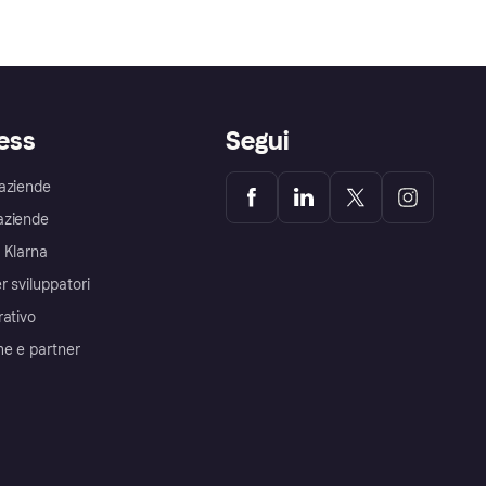
ess
Segui
aziende
aziende
 Klarna
r sviluppatori
rativo
me e partner