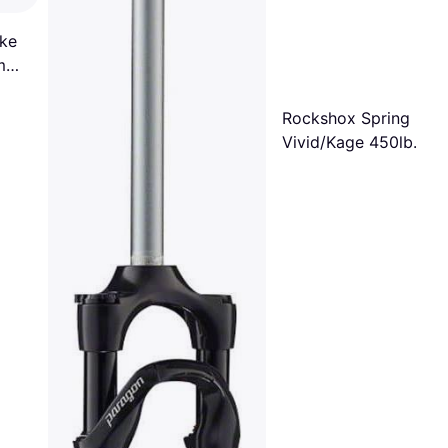
ke
0mm-
Rockshox Spring
Vivid/Kage 450lb
216/222x70 Grey