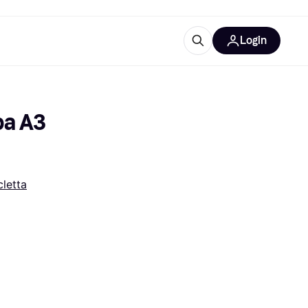
Login
Approfondimenti
ure per ufficio
re
Cos'è Klarna?
ba A3 
cletta
categorie