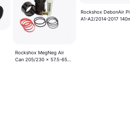
Rockshox DebonAir Pi
A1-A2/2014-2017 14
29" 160mm-27.5"
Rockshox MegNeg Air
Can 205/230 x 57.5-65
mm Deluxe/Super Deluxe
Noir