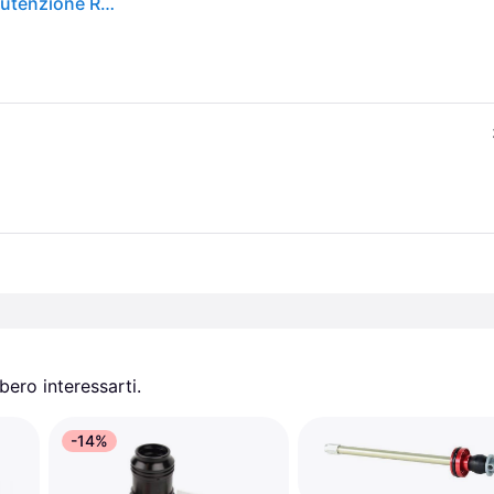
Rock Shox. Kit Guarnizioni Reba 2014-2016 Kit Manutenzione Ritiro Gratis - Senza taglia
ero interessarti.
-14%