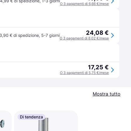
4,99 € di spedizione
,
1-3 giorni
O 3 pagamenti di 6,66 €/mese
24,08 €
3,90 € di spedizione
,
5-7 giorni
O 3 pagamenti di 8,02 €/mese
17,25 €
O 3 pagamenti di 5,75 €/mese
Mostra tutto
Di tendenza