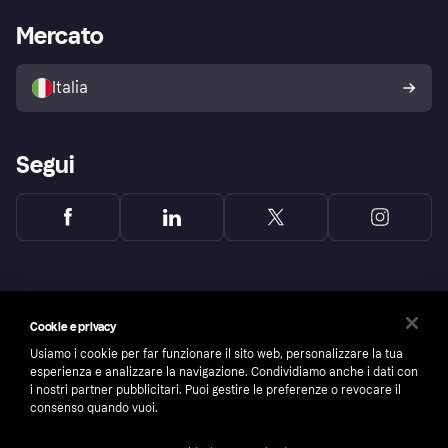
La Klarna app
Impostazioni sulla privacy
Accesso aziende
Stato operativo
Mercato
Esplora i negozi
Il tuo diritto di recesso
Vendi con Klarna
Piattaforme e partner
Politica di protezione
dell'acquirente Klarna
Italia
Segui
Cookie e privacy
Usiamo i cookie per far funzionare il sito web, personalizzare la tua
esperienza e analizzare la navigazione. Condividiamo anche i dati con
i nostri partner pubblicitari. Puoi gestire le preferenze o revocare il
consenso quando vuoi.