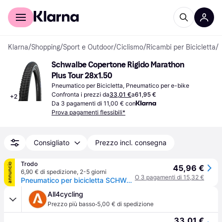
Per il tuo shopping
Per le aziende
Klarna
/
Shopping
/
Sport e Outdoor
/
Ciclismo
/
Ricambi per Bicicletta
/
P
Schwalbe Copertone Rigido Marathon 
Plus Tour 28x1.50
Pneumatico per Bicicletta, Pneumatico per e-bike
Confronta i prezzi da
33,01 €
a
61,95 €
+
2
Da 3 pagamenti di 11,00 € con
Prova pagamenti flessibili*
Consigliato
Prezzo incl. consegna
Trodo
annuncio
45,96 €
6,90 € di spedizione
,
2-5 giorni
O 3 pagamenti di 15,32 €
Pneumatico per bicicletta SCHWALBE Marathon Plus Tour 28x1.50
All4cycling
·
Prezzo più basso
5,00 € di spedizione
33,01 €