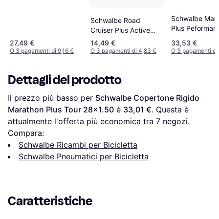
Schwalbe Mara
Schwalbe Road
Plus Peforman
Cruiser Plus Active
Smart DualGua
PunctureGuard
27,49 €
14,49 €
33,53 €
28x1.50(40-62
26x1.75(47-559)
O 3 pagamenti di 9,16 €
O 3 pagamenti di 4,83 €
O 3 pagamenti di 
Dettagli del prodotto
Il prezzo più basso per 
Schwalbe Copertone Rigido 
Marathon Plus Tour 28x1.50
 è 
33,01 €
. Questa è 
attualmente l'offerta più economica tra 
7
 negozi.
Compara:
Schwalbe Ricambi per Bicicletta
Schwalbe Pneumatici per Bicicletta
Caratteristiche