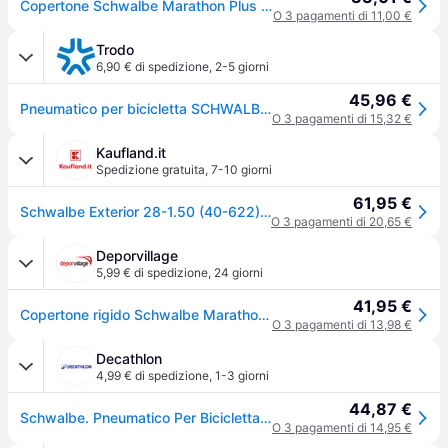
Copertone Schwalbe Marathon Plus Tour HS 619 - 28X1.50 1.50 / Nero
O 3 pagamenti di 11,00 €
Trodo
6,90 € di spedizione
,
2-5 giorni
45,96 €
Pneumatico per bicicletta SCHWALBE Marathon Plus Tour 28x1.50
O 3 pagamenti di 15,32 €
Kaufland.it
Spedizione gratuita
,
7-10 giorni
61,95 €
Schwalbe Exterior 28-1.50 (40-622) Marathon Plus Tour Perf. Sw r
O 3 pagamenti di 20,65 €
Deporvillage
5,99 € di spedizione
,
24 giorni
41,95 €
Copertone rigido Schwalbe Marathon Plus Tour Performance - 28x1.50 - Grey
O 3 pagamenti di 13,98 €
Decathlon
4,99 € di spedizione
,
1-3 giorni
44,87 €
Schwalbe. Pneumatico Per Bicicletta Da Turismo Marathon Plus Tour - Performance Line Copertoni Ritiro Gratis - nero - 40-622
O 3 pagamenti di 14,95 €