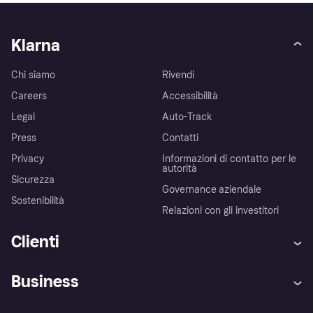
Klarna
Chi siamo
Rivendi
Careers
Accessibilità
Legal
Auto-Track
Press
Contatti
Privacy
Informazioni di contatto per le
autorità
Sicurezza
Governance aziendale
Sostenibilità
Relazioni con gli investitori
Clienti
Assistenza
Arbitro bancario
Business
Login
Promessa di protezione contro
le frodi
Supporto aziende
Portale per sviluppatori