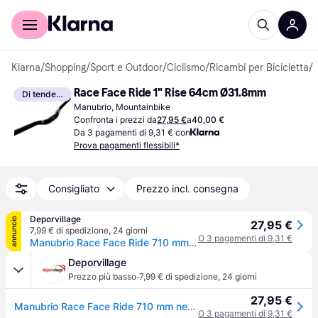
Per il tuo shopping
Per le aziende
Klarna
/
Shopping
/
Sport e Outdoor
/
Ciclismo
/
Ricambi per Bicicletta
/
Race Face Ride 1" Rise 64cm Ø31.8mm
Di tendenza
Manubrio, Mountainbike
Confronta i prezzi da
27,95 €
a
40,00 €
Da 3 pagamenti di 9,31 € con
Prova pagamenti flessibili*
Consigliato
Prezzo incl. consegna
Deporvillage
annuncio
27,95 €
7,99 € di spedizione
,
24 giorni
O 3 pagamenti di 9,31 €
Manubrio Race Face Ride 710 mm nero - Black
Deporvillage
·
Prezzo più basso
7,99 € di spedizione
,
24 giorni
27,95 €
Manubrio Race Face Ride 710 mm nero - Black
O 3 pagamenti di 9,31 €