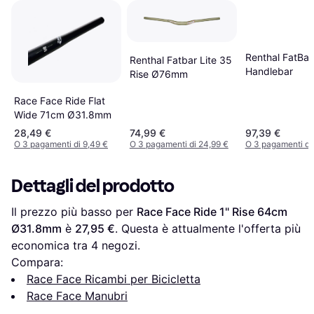
Renthal FatBar
Renthal Fatbar Lite 35
Handlebar
Rise Ø76mm
Race Face Ride Flat
Wide 71cm Ø31.8mm
28,49 €
74,99 €
97,39 €
O 3 pagamenti di 9,49 €
O 3 pagamenti di 24,99 €
O 3 pagamenti di
Dettagli del prodotto
Il prezzo più basso per 
Race Face Ride 1" Rise 64cm 
Ø31.8mm
 è 
27,95 €
. Questa è attualmente l'offerta più 
economica tra 
4
 negozi.
Compara:
Race Face Ricambi per Bicicletta
Race Face Manubri