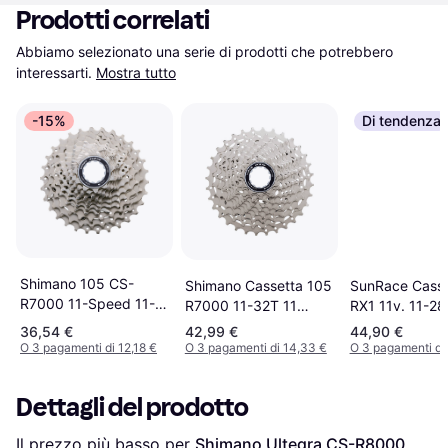
Prodotti correlati
Abbiamo selezionato una serie di prodotti che potrebbero 
interessarti.
Mostra tutto
-15%
Di tendenza
Shimano 105 CS-
SunRace Casse
Shimano Cassetta 105
R7000 11-Speed 11-
RX1 11v. 11-28
R7000 11-32T 11
34T
Velocità
36,54 €
42,99 €
44,90 €
O 3 pagamenti di 12,18 €
O 3 pagamenti di 14,33 €
O 3 pagamenti di
Dettagli del prodotto
Il prezzo più basso per 
Shimano Ultegra CS-R8000 