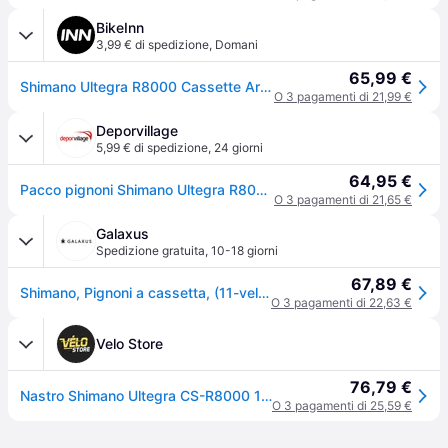
BikeInn
3,99 € di spedizione
,
Domani
65,99 €
Shimano Ultegra R8000 Cassette Argento 11s / 12-25t
O 3 pagamenti di 21,99 €
Deporvillage
5,99 € di spedizione
,
24 giorni
64,95 €
Pacco pignoni Shimano Ultegra R8000 11 velocità - 12-25 - Grey
O 3 pagamenti di 21,65 €
Galaxus
Spedizione gratuita
,
10-18 giorni
67,89 €
Shimano, Pignoni a cassetta, (11-velocità, 12-25)
O 3 pagamenti di 22,63 €
Velo Store
76,79 €
Nastro Shimano Ultegra CS-R8000 11V - Argenté
O 3 pagamenti di 25,59 €