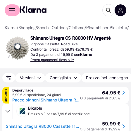
Per il tuo shopping
Per le aziende
Klarna
/
Shopping
/
Sport e Outdoor
/
Ciclismo
/
Ricambi per Bicicletta
/
P
Shimano Ultegra CS-R8000 11V Argenté
Pignone Cassetta, Road Bike
Confronta i prezzi da
59,99 €
a
76,79 €
Da 3 pagamenti di 19,99 € con
+
3
Prova pagamenti flessibili*
Versioni
Consigliato
Prezzo incl. consegna
Deporvillage
annuncio
64,95 €
5,99 € di spedizione
,
24 giorni
O 3 pagamenti di 21,65 €
Pacco pignoni Shimano Ultegra R8000 11 velocità - 12-25 - Grey
Bikable
·
Prezzo più basso
7,99 € di spedizione
59,99 €
Shimano Ultegra R8000 Cassette 11-speed
O 3 pagamenti di 19,99 €