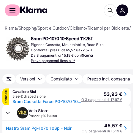
Per il tuo shopping
Per le aziende
Klarna
/
Shopping
/
Sport e Outdoor
/
Ciclismo
/
Ricambi per Bicicletta
/
P
Sram PG-1070 10-Speed 11-25T
Pignone Cassetta, Mountainbike, Road Bike
Confronta i prezzi da
45,57 €
a
72,57 €
Da 3 pagamenti di 15,19 € con
Prova pagamenti flessibili*
Versioni
Consigliato
Prezzo incl. consegna
Cavaliere Bici
annuncio
53,93 €
5,99 € di spedizione
O 3 pagamenti di 17,97 €
Sram Cassetta Force PG-1070 10V - 11-25
Velo Store
Prezzo più basso
45,57 €
Nastro Sram Pg-1070 10Sp - Noir
O 3 pagamenti di 15,19 €