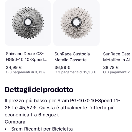
Shimano Deore CS-
SunRace Casse
SunRace Custodia
HG50-10 10-Speed
Metallica In All
Metallo Cassette
11-25T
10 V
Shimano RS1 Argenté
24,99 €
36,99 €
38,78 €
O 3 pagamenti di 8,33 €
O 3 pagamenti di 12,33 €
O 3 pagamenti di
Dettagli del prodotto
Il prezzo più basso per 
Sram PG-1070 10-Speed 11-
25T
 è 
45,57 €
. Questa è attualmente l'offerta più 
economica tra 
6
 negozi.
Compara:
Sram Ricambi per Bicicletta