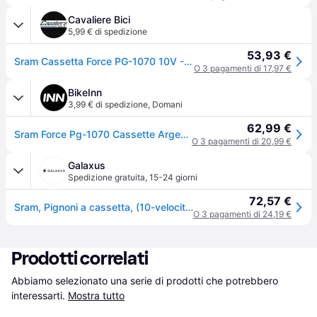
Cavaliere Bici
5,99 € di spedizione
53,93 €
Sram Cassetta Force PG-1070 10V - 11-25
O 3 pagamenti di 17,97 €
BikeInn
3,99 € di spedizione
,
Domani
62,99 €
Sram Force Pg-1070 Cassette Argento 10s / 11-25t
O 3 pagamenti di 20,99 €
Galaxus
Spedizione gratuita
,
15-24 giorni
72,57 €
Sram, Pignoni a cassetta, (10-velocità, 11-25)
O 3 pagamenti di 24,19 €
Prodotti correlati
Abbiamo selezionato una serie di prodotti che potrebbero 
interessarti.
Mostra tutto