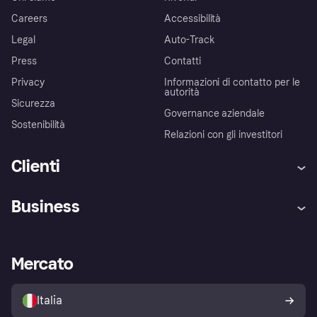
Careers
Accessibilità
Legal
Auto-Track
Press
Contatti
Privacy
Informazioni di contatto per le
autorità
Sicurezza
Governance aziendale
Sostenibilità
Relazioni con gli investitori
Clienti
Assistenza
Arbitro bancario
Business
Login
Promessa di protezione contro
le frodi
Supporto aziende
Portale per sviluppatori
La Klarna app
Impostazioni sulla privacy
Accesso aziende
Stato operativo
Mercato
Esplora i negozi
Il tuo diritto di recesso
Vendi con Klarna
Piattaforme e partner
Politica di protezione
dell'acquirente Klarna
Italia