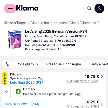
Per il tuo shopping
Per le aziende
Klarna
/
Shopping
/
Giochi e Intrattenimento
/
Giochi
/
Giochi per PlayStation 4
Let's Sing 2025 German Version PS4
Musica, Sport, Party, Classificazione PEGI: 12
Confronta i prezzi da
16,79 €
a
56,99 €
Da 3 pagamenti di 3,31 € con
Prova pagamenti flessibili*
Consigliato
Prezzo incl. consegna
Usato a part
Difmark
annuncio
16,79 €
Spedizione gratuita
,
Oggi
O 3 pagamenti di 5,59 €
Lets Sing 2025 (PS4)
Difmark
·
Prezzo più basso
Spedizione gratuita
,
Oggi
16,79 €
Lets Sing 2025 (PS4)
O 3 pagamenti di 5,59 €