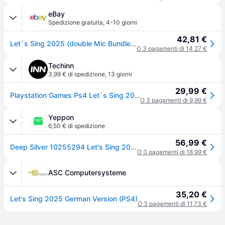
eBay
Spedizione gratuita
,
4-10 giorni
42,81 €
Let`s Sing 2025 (double Mic Bundle), Let's Sing 2025 Intern (sony Playstation 4)
O 3 pagamenti di 14,27 €
Techinn
3,99 € di spedizione
,
13 giorni
29,99 €
Playstation Games Ps4 Let´s Sing 2025 (double Mic Bundle) Multicolor PAL
O 3 pagamenti di 9,99 €
Yeppon
6,50 € di spedizione
56,99 €
Deep Silver 10255294 Let's Sing 2025 Videogioco Party Game PS4 con 2 Microfoni VIP Pass Multigiocatore fino a 4 giocatori
O 3 pagamenti di 18,99 €
ASC Computersysteme
35,20 €
Let's Sing 2025 German Version (PS4)
O 3 pagamenti di 11,73 €