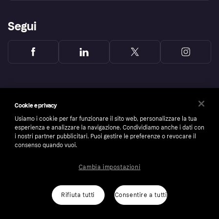
Segui
Cookie e privacy
Usiamo i cookie per far funzionare il sito web, personalizzare la tua
esperienza e analizzare la navigazione. Condividiamo anche i dati con
i nostri partner pubblicitari. Puoi gestire le preferenze o revocare il
consenso quando vuoi.
Cambia impostazioni
Copyright © 2005-2026 Klarna Bank AB (publ). Headquarters: Stockholm, Sweden. All
rights reserved. Klarna Bank AB (publ). Sveavägen 46, 111 34 Stockholm. Organization
number: 556737-0431
Rifiuta tutti
Consentire a tutti
Cookies
Klarna.com