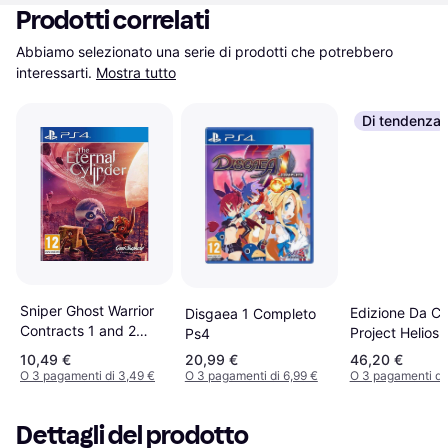
Prodotti correlati
Abbiamo selezionato una serie di prodotti che potrebbero 
interessarti.
Mostra tutto
Di tendenza
Sniper Ghost Warrior
Edizione Da Co
Disgaea 1 Completo
Contracts 1 and 2
Project Helios 
Ps4
Double Pack
PS4
10,49 €
20,99 €
46,20 €
(PS4/PS5)
O 3 pagamenti di 3,49 €
O 3 pagamenti di 6,99 €
O 3 pagamenti di
Dettagli del prodotto