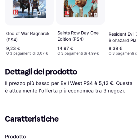
Saints Row Day One
God of War Ragnarok
Resident Evil 7
Edition (PS4)
(PS4)
Biohazard Play
4 PS4
9,23 €
14,97 €
8,39 €
O 3 pagamenti di 3,07 €
O 3 pagamenti di 4,99 €
O 3 pagamenti di 
Dettagli del prodotto
Il prezzo più basso per 
Evil West PS4
 è 
5,12 €
. Questa 
è attualmente l'offerta più economica tra 
3
 negozi.
Caratteristiche
Prodotto