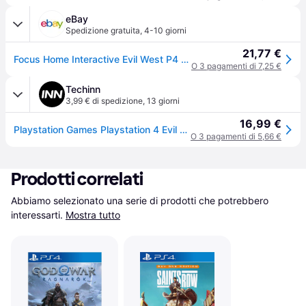
eBay
Spedizione gratuita
,
4-10 giorni
21,77 €
Focus Home Interactive Evil West P4 Vf, Evil West, Evil Wes (sony Playstation 4)
O 3 pagamenti di 7,25 €
Techinn
3,99 € di spedizione
,
13 giorni
16,99 €
Playstation Games Playstation 4 Evil West Multicolor PAL
O 3 pagamenti di 5,66 €
Prodotti correlati
Abbiamo selezionato una serie di prodotti che potrebbero 
interessarti.
Mostra tutto