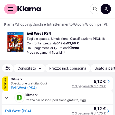
Per il tuo shopping
Per le aziende
Klarna
/
Shopping
/
Giochi e Intrattenimento
/
Giochi
/
Giochi per PlayStation 4
Evil West PS4
Taglia e spacca, Simulazione, Classificazione PEGI: 18
Confronta i prezzi da
5,12 €
a
93,96 €
Da 3 pagamenti di 1,70 € con
Prova pagamenti flessibili*
Consigliato
Prezzo incl. consegna
Usato a part
Difmark
annuncio
5,12 €
Spedizione gratuita
,
Oggi
O 3 pagamenti di 1,70 €
Evil West (PS4)
Difmark
·
Prezzo più basso
Spedizione gratuita
,
Oggi
5,12 €
Evil West (PS4)
O 3 pagamenti di 1,70 €