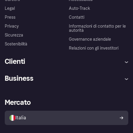
Legal
Auto-Track
Press
Contatti
Privacy
Informazioni di contatto per le
autorità
Sicurezza
Governance aziendale
Sostenibilità
Relazioni con gli investitori
Clienti
Assistenza
Arbitro bancario
Business
Login
Promessa di protezione contro
le frodi
Supporto aziende
Portale per sviluppatori
La Klarna app
Impostazioni sulla privacy
Accesso aziende
Stato operativo
Mercato
Esplora i negozi
Il tuo diritto di recesso
Vendi con Klarna
Piattaforme e partner
Politica di protezione
dell'acquirente Klarna
Italia