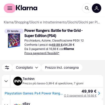
Per il tuo shopping
Per le aziende
Klarna
/
Shopping
/
Giochi e Intrattenimento
/
Giochi
/
Giochi per PlayStation 4
Power Rangers: Battle for the Grid - 
Di tendenza
Super Edition (PS4)
Picchiaduro, Azione, Classificazione PEGI: 12
Confronta i prezzi da
49,99 €
a
54,28 €
Da 3 pagamenti di 16,66 € con
Prova pagamenti flessibili*
Consigliato
Prezzo incl. consegna
Techinn
·
Prezzo più basso
3,99 € di spedizione
,
7 giorni
49,99 €
Playstation Games Ps4 Power Rangers Battle For The Grid Super Edition Multicolor PAL
O 3 pagamenti di 16,66 €
eBay