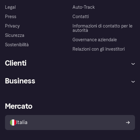
Legal
Auto-Track
Press
Contatti
Privacy
Informazioni di contatto per le
autorità
Sicurezza
Governance aziendale
Sostenibilità
Relazioni con gli investitori
Clienti
Assistenza
Arbitro bancario
Business
Login
Promessa di protezione contro
le frodi
Supporto aziende
Portale per sviluppatori
La Klarna app
Impostazioni sulla privacy
Accesso aziende
Stato operativo
Mercato
Esplora i negozi
Il tuo diritto di recesso
Vendi con Klarna
Piattaforme e partner
Politica di protezione
dell'acquirente Klarna
Italia