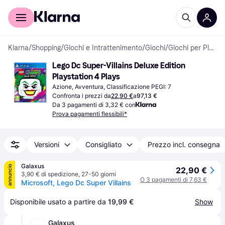
Per il tuo shopping
Per le aziende
Klarna
/
Shopping
/
Giochi e Intrattenimento
/
Giochi
/
Giochi per PlayStation 4
Lego Dc Super-Villains Deluxe Edition 
Playstation 4 Plays
Azione, Avventura, Classificazione PEGI: 7
Confronta i prezzi da
22,90 €
a
97,13 €
Da 3 pagamenti di 3,32 € con
Prova pagamenti flessibili*
Versioni
Consigliato
Prezzo incl. consegna
Galaxus
annuncio
22,90 €
3,90 € di spedizione
,
27-50 giorni
O 3 pagamenti di 7,63 €
Microsoft, Lego Dc Super Villains
Disponibile usato a partire da 
19,99 €
Show
Galaxus