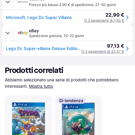
·
Prezzo più basso
3,90 € di spedizione
,
27-50 giorni
22,90 €
Microsoft, Lego Dc Super Villains
O 3 pagamenti di 7,63 €
eBay
Spedizione gratuita
,
10-22 giorni
97,13 €
Lego Dc Super-villains Deluxe Edition - Playstation 4 Plays (sony Playstation 4)
O 3 pagamenti di 32,37 €
Prodotti correlati
Abbiamo selezionato una serie di prodotti che potrebbero 
interessarti.
Mostra tutto
Di tendenza