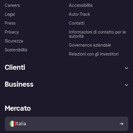
Careers
Accessibilità
Legal
Auto-Track
Press
Contatti
Privacy
Informazioni di contatto per le
autorità
Sicurezza
Governance aziendale
Sostenibilità
Relazioni con gli investitori
Clienti
Assistenza
Arbitro bancario
Business
Login
Promessa di protezione contro
le frodi
Supporto aziende
Portale per sviluppatori
La Klarna app
Impostazioni sulla privacy
Accesso aziende
Stato operativo
Mercato
Esplora i negozi
Il tuo diritto di recesso
Vendi con Klarna
Piattaforme e partner
Politica di protezione
dell'acquirente Klarna
Italia