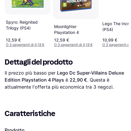
Spyro: Reignited
Lego The Incre
Moonlighter
Trilogy (PS4)
(PS4)
Playstation 4
12,59 €
12,59 €
10,99 €
O 3 pagamenti di 4,19 €
O 3 pagamenti di 4,19 €
O 3 pagamenti di
Dettagli del prodotto
Il prezzo più basso per 
Lego Dc Super-Villains Deluxe 
Edition Playstation 4 Plays
 è 
22,90 €
. Questa è 
attualmente l'offerta più economica tra 
3
 negozi.
Caratteristiche
Prodotto