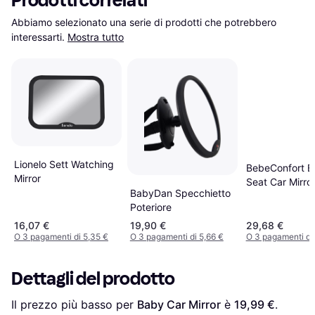
Prodotti correlati
Abbiamo selezionato una serie di prodotti che potrebbero 
interessarti.
Mostra tutto
Lionelo Sett Watching
BebeConfort B
Mirror
Seat Car Mirro
BabyDan Specchietto
Poteriore
16,07 €
19,90 €
29,68 €
O 3 pagamenti di 5,35 €
O 3 pagamenti di 5,66 €
O 3 pagamenti di 
Dettagli del prodotto
Il prezzo più basso per 
Baby Car Mirror
 è 
19,99 €
. 