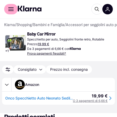
Per il tuo shopping
Per le aziende
Klarna
/
Shopping
/
Bambini e Famiglia
/
Accessori per seggiolini auto 
Baby Car Mirror
Specchietto per auto, Seggiolini fronte retro, Rotabile
Prezzo
19,99 €
Da 3 pagamenti di 6,66 € con
+
1
Prova pagamenti flessibili*
Consigliato
Prezzo incl. consegna
Amazon
19,99 €
Onco Specchietto Auto Neonato Sedile Posteriore - Infrangibile, 360°
O 3 pagamenti di 6,66 €