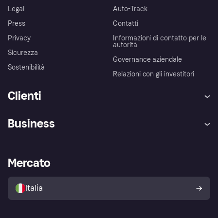
Legal
Auto-Track
Press
Contatti
Privacy
Informazioni di contatto per le
autorità
Sicurezza
Governance aziendale
Sostenibilità
Relazioni con gli investitori
Clienti
Assistenza
Arbitro bancario
Business
Login
Promessa di protezione contro
le frodi
Supporto aziende
Portale per sviluppatori
La Klarna app
Impostazioni sulla privacy
Accesso aziende
Stato operativo
Mercato
Esplora i negozi
Il tuo diritto di recesso
Vendi con Klarna
Piattaforme e partner
Politica di protezione
dell'acquirente Klarna
Italia