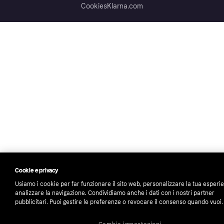
Cookies
Klarna.com
Cookie e privacy
Usiamo i cookie per far funzionare il sito web, personalizzare la tua esperi
analizzare la navigazione. Condividiamo anche i dati con i nostri partner
pubblicitari. Puoi gestire le preferenze o revocare il consenso quando vuoi.