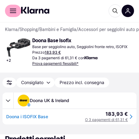
Per il tuo shopping
Per le aziende
Klarna
/
Shopping
/
Bambini e Famiglia
/
Accessori per seggiolini auto 
Doona Base Isofix
Base per seggiolino auto, Seggiolini fronte retro, ISOFIX
Prezzo
183,93 €
Da 3 pagamenti di 61,31 € con
+
2
Prova pagamenti flessibili*
Consigliato
Prezzo incl. consegna
Doona UK & Ireland
183,93 €
Doona i ISOFIX Base
O 3 pagamenti di 61,31 €