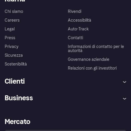
Chi siamo
Rivendi
Careers
Accessibilità
Legal
Auto-Track
Press
Contatti
Privacy
Informazioni di contatto per le
autorità
Sicurezza
Governance aziendale
Sostenibilità
Relazioni con gli investitori
Clienti
Assistenza
Arbitro bancario
Business
Login
Promessa di protezione contro
le frodi
Supporto aziende
Portale per sviluppatori
La Klarna app
Impostazioni sulla privacy
Accesso aziende
Stato operativo
Mercato
Esplora i negozi
Il tuo diritto di recesso
Vendi con Klarna
Piattaforme e partner
Politica di protezione