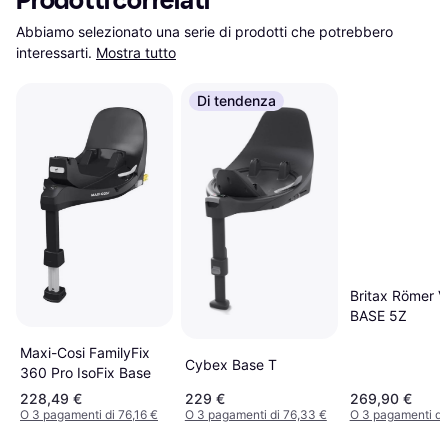
Prodotti correlati
Abbiamo selezionato una serie di prodotti che potrebbero 
interessarti.
Mostra tutto
Di tendenza
Britax Römer 
BASE 5Z
Maxi-Cosi FamilyFix
Cybex Base T
360 Pro IsoFix Base
228,49 €
229 €
269,90 €
O 3 pagamenti di 76,16 €
O 3 pagamenti di 76,33 €
O 3 pagamenti di